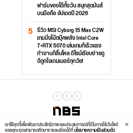
ฟาร์มของได้ทั้งวัน สนุกสุดมันส์
บนมือถือ อัปเดตปี 2026
รีวิว MSI Cyborg 15 Max C2W
เกมมิ่งโน้ตบุ๊คพลัง Intel Core
7+RTX 5070 เล่นเกมก็เร็วแรง
ทำงานก็ลื่นไหล ดีไซน์เรียบง่ายดู
ดีถูกใจเกมเมอร์ทุกวัย!
เราใช้คุกกี้เพื่อพัฒนาประสิทธิภาพ และประสบการณ์ที่ดีในการใช้เว็บไซต์
จัดสเปค
ค้นหา
บทความ
รีวิวล่าสุด
บทความยอดนิยม
ติดต่อเรา
ของคุณ คุณสามารถศึกษารายละเอียดได้ที่
นโยบายความเป็นส่วนตัว