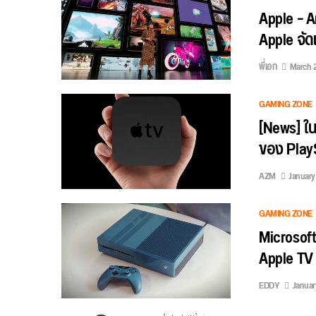
Apple – A
Apple จัด
พี่เอก
March 2
GAMING ZONE
[News] ใน
ของ PlayS
AZM
January 
GAMING ZONE
Microsof
Apple TV
EDDY
Januar