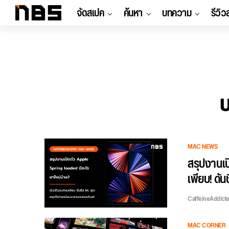
จัดสเปค
ค้นหา
บทความ
รีวิว
บ
MAC NEWS
สรุปงานเป
เพียบ! ดันช
CaffeineAddict
MAC CORNER