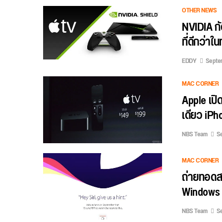
OTHER NEWS
NVIDIA กั
ที่ดีกว่าใ
EDDY
Septem
MAC CORNER
Apple เปิ
เดียว iPh
NBS Team
Se
MAC CORNER
ถ่ายทอดส
Windows 10
NBS Team
Se