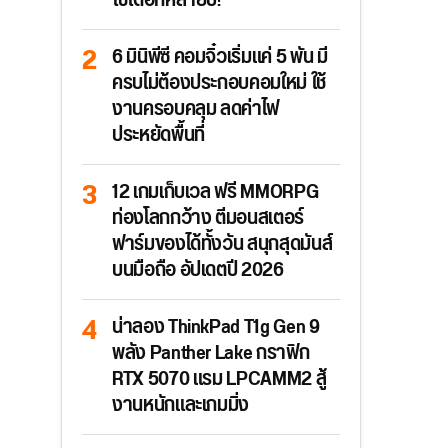
ใช้ได้อีกหลายปี!
6 มินิพีซี คอมจิ๋วเริ่มแค่ 5 พัน มี
ครบไม่ต้องประกอบคอมใหม่ ใช้
งานครอบคลุม ลดค่าไฟ
ประหยัดพื้นที่
12 เกมเก็บเวล ฟรี MMORPG
ท่องโลกกว้าง ตีมอนสเตอร์
ฟาร์มของได้ทั้งวัน สนุกสุดมันส์
บนมือถือ อัปเดตปี 2026
น่าลอง ThinkPad T1g Gen 9
พลัง Panther Lake กราฟิก
RTX 5070 แรม LPCAMM2 สู้
งานหนักและเกมมิ่ง