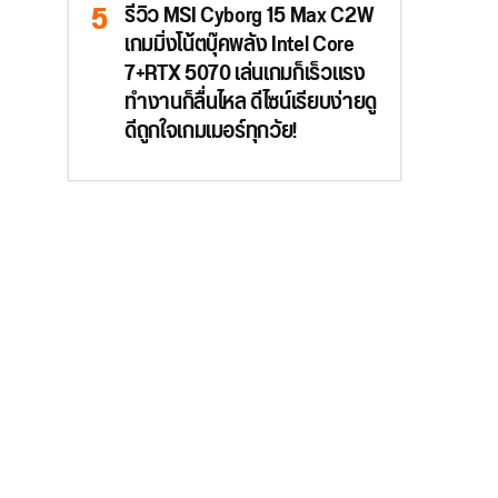
รีวิว MSI Cyborg 15 Max C2W
เกมมิ่งโน้ตบุ๊คพลัง Intel Core
7+RTX 5070 เล่นเกมก็เร็วแรง
ทำงานก็ลื่นไหล ดีไซน์เรียบง่ายดู
ดีถูกใจเกมเมอร์ทุกวัย!