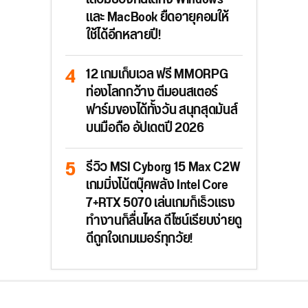
และ MacBook ยืดอายุคอมให้
ใช้ได้อีกหลายปี!
12 เกมเก็บเวล ฟรี MMORPG
ท่องโลกกว้าง ตีมอนสเตอร์
ฟาร์มของได้ทั้งวัน สนุกสุดมันส์
บนมือถือ อัปเดตปี 2026
รีวิว MSI Cyborg 15 Max C2W
เกมมิ่งโน้ตบุ๊คพลัง Intel Core
7+RTX 5070 เล่นเกมก็เร็วแรง
ทำงานก็ลื่นไหล ดีไซน์เรียบง่ายดู
ดีถูกใจเกมเมอร์ทุกวัย!