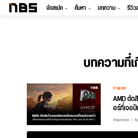
จัดสเปค
ค้นหา
บทความ
รีวิว
บทความที่เ
IT NEWS
AMD ตัดสิ
อร์ที่เจอ
Jirapreeya
Ap