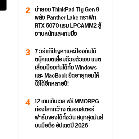
น่าลอง ThinkPad T1g Gen 9
พลัง Panther Lake กราฟิก
RTX 5070 แรม LPCAMM2 สู้
งานหนักและเกมมิ่ง
7 วิธีแก้ปัญหาและป้องกันโน๊
ตบุ๊คแบตเสื่อมด้วยตัวเอง แบต
เสื่อมป้องกันได้ทั้ง Windows
และ MacBook ยืดอายุคอมให้
ใช้ได้อีกหลายปี!
12 เกมเก็บเวล ฟรี MMORPG
ท่องโลกกว้าง ตีมอนสเตอร์
ฟาร์มของได้ทั้งวัน สนุกสุดมันส์
บนมือถือ อัปเดตปี 2026