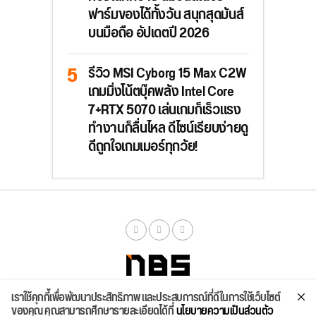
ฟาร์มของได้ทั้งวัน สนุกสุดมันส์
บนมือถือ อัปเดตปี 2026
รีวิว MSI Cyborg 15 Max C2W
เกมมิ่งโน้ตบุ๊คพลัง Intel Core
7+RTX 5070 เล่นเกมก็เร็วแรง
ทำงานก็ลื่นไหล ดีไซน์เรียบง่ายดู
ดีถูกใจเกมเมอร์ทุกวัย!
เราใช้คุกกี้เพื่อพัฒนาประสิทธิภาพ และประสบการณ์ที่ดีในการใช้เว็บไซต์
จัดสเปค
ค้นหา
บทความ
รีวิวล่าสุด
บทความยอดนิยม
ติดต่อเรา
ของคุณ คุณสามารถศึกษารายละเอียดได้ที่
นโยบายความเป็นส่วนตัว