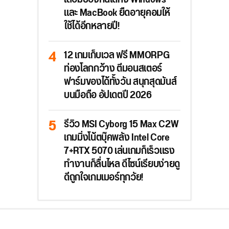
และ MacBook ยืดอายุคอมให้
ใช้ได้อีกหลายปี!
12 เกมเก็บเวล ฟรี MMORPG
ท่องโลกกว้าง ตีมอนสเตอร์
ฟาร์มของได้ทั้งวัน สนุกสุดมันส์
บนมือถือ อัปเดตปี 2026
รีวิว MSI Cyborg 15 Max C2W
เกมมิ่งโน้ตบุ๊คพลัง Intel Core
7+RTX 5070 เล่นเกมก็เร็วแรง
ทำงานก็ลื่นไหล ดีไซน์เรียบง่ายดู
ดีถูกใจเกมเมอร์ทุกวัย!