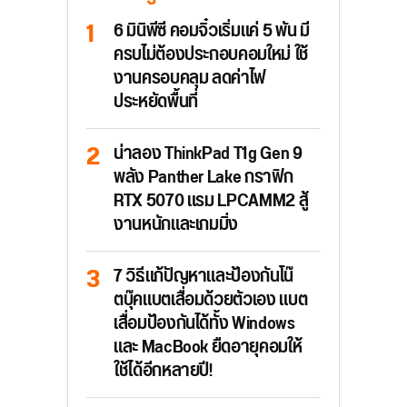
6 มินิพีซี คอมจิ๋วเริ่มแค่ 5 พัน มี
ครบไม่ต้องประกอบคอมใหม่ ใช้
งานครอบคลุม ลดค่าไฟ
ประหยัดพื้นที่
น่าลอง ThinkPad T1g Gen 9
พลัง Panther Lake กราฟิก
RTX 5070 แรม LPCAMM2 สู้
งานหนักและเกมมิ่ง
7 วิธีแก้ปัญหาและป้องกันโน๊
ตบุ๊คแบตเสื่อมด้วยตัวเอง แบต
เสื่อมป้องกันได้ทั้ง Windows
และ MacBook ยืดอายุคอมให้
ใช้ได้อีกหลายปี!