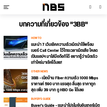
บทความที่เกี่ยวข้อง "3BB"
HOW TO
แนะนำ 7 เว็บเช็คความเร็วเน็ตน่าใช้พร้อม
เบอร์ Call Center ไว้โทรเวลาเน็ตเสีย โหลด
เป็นแอปฯ มาใส่มือถือก็ได้ อยากรู้ว่าเน็ตเร็ว
เท่าไหร่มาเช็คได้เลย!
OTHER NEWS
3BB – เน็ตบ้าน Fiber ความเร็ว 1000 Mbps
ราคาแค่ 590 บาท แรงสุด ลื่นสุด ราคาถูก
สุด เพิ่ม 39 บาท ดู HBO Go ได้เลย
BUYER'S GUIDE
Buyer’s Guide – แนะนำโปรโมชันอินเทอร์เน็ต