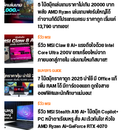
5 โน๊ตบุ๊คเล่นเกมราคาไม่เกิน 20000 บาท
พลัง AMD Ryzen เล่นเกมฟอร์มใหญ่ได้
ทำงานก็ดีมีโปรแกรมครบ ราคาถูก เริ่มแค่
13,790 บาทเอง!
รีวิว MSI
รีวิว MSI Claw 8 AI+ แรงถึงใจด้วย Intel
Core Ultra 200V ยกเครื่องใหม่จาก
ภายนอกสู่ภายใน เล่นเกมไหนก็สบาย!!
BUYER'S GUIDE
7 โน๊ตบุ๊คราคาถูก 2025 น่าใช้ มี Office แท้
เพิ่ม RAM ได้ มีการ์ดจอแยก ถูกใจสาย
ออฟฟิศและนักศึกษาแน่นอน!
รีวิว MSI
รีวิว MSI Stealth A16 AI+ โน๊ตบุ๊ค Copilot+
PC หน้าตาเรียบหรู สั่ง AI เร็วทันใจ! หัวใจ
AMD Ryzen AI+GeForce RTX 4070