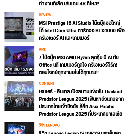
ทำงานก็เลิศ เล่นเกม 4K ก็ไหว!!
REVIEW
MSI Prestige 16 AI Studio โน๊ตบุ๊คจอใหญ่
ได้ Intel Core Ultra การ์ดจอ RTX4060 เพื่อ
ครีเอเตอร์ AI และเกมเมอร์
AMD
7 โน๊ตบุ๊ค MSI AMD Ryzen สุดคุ้ม มี AI กับ
Office แท้ เกมเมอร์ถูกใจ ครีเอเตอร์ก็รัก!
ตอบโจทย์ทุกงานเล่นได้ทุกเกม!!
CONTENT
เอเซอร์ – อินเทล เปิดสนามแข่งขัน Thailand
Predator League 2025 เฟ้นหาตัวแทนจาก
ประเทศไทยเข้าชิงชัย สู้ศึก Asia Pacific
Predator League 2025 ที่ประเทศมาเลเซีย
รีวิว LENOVO
รีวิว Lenovo Legion 5i 16IRX9 แรงคุ้มสุด