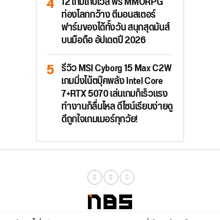
12 เกมเก็บเวล ฟรี MMORPG
ท่องโลกกว้าง ตีมอนสเตอร์
ฟาร์มของได้ทั้งวัน สนุกสุดมันส์
บนมือถือ อัปเดตปี 2026
รีวิว MSI Cyborg 15 Max C2W
เกมมิ่งโน้ตบุ๊คพลัง Intel Core
7+RTX 5070 เล่นเกมก็เร็วแรง
ทำงานก็ลื่นไหล ดีไซน์เรียบง่ายดู
ดีถูกใจเกมเมอร์ทุกวัย!