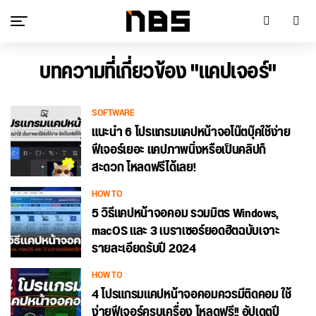
บทความที่เกี่ยวข้อง "แคปเจอร์"
SOFTWARE
แนะนำ 6 โปรแกรมแคปหน้าจอโน๊ตบุ๊คใช้ง่าย
ฟีเจอร์เยอะ แคปภาพนิ่งหรือเป็นคลิปก็
สะดวก โหลดฟรีได้เลย!
HOW TO
5 วิธีแคปหน้าจอคอม รวมมิตร Windows,
macOS และ 3 เบราเซอร์ยอดฮิตฉบับเจาะ
รายละเอียดรับปี 2024
HOW TO
4 โปรแกรมแคปหน้าจอคอมควรมีติดคอม ใช้
ง่ายฟีเจอร์ครบเครื่อง โหลดฟรี!! อัปเดตปี