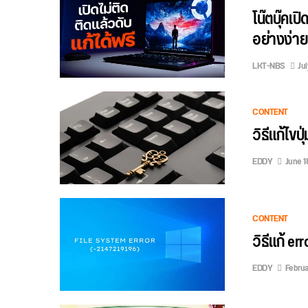
โน๊ตบุ๊คเป
อย่างง่าย
LKT-NBS
Ju
CONTENT
วิธีแก้ไขป
EDDY
June 1
CONTENT
วิธีแก้ e
EDDY
Februa