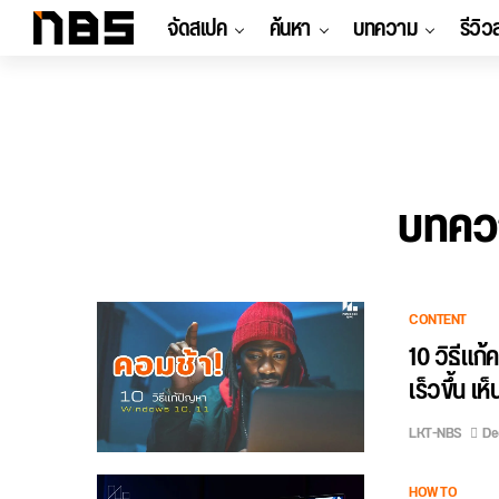
จัดสเปค
ค้นหา
บทความ
รีวิว
บทควา
CONTENT
10 วิธีแก
เร็วขึ้น เ
LKT-NBS
De
HOW TO