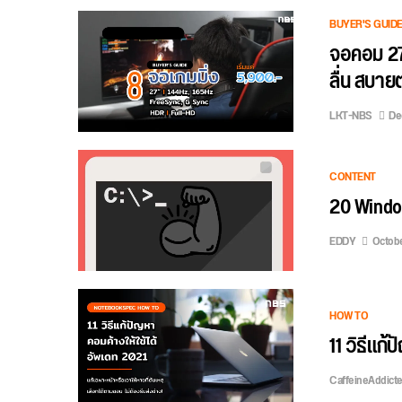
BUYER'S GUID
จอคอม 27 
ลื่น สบา
LKT-NBS
De
CONTENT
20 Windo
EDDY
Octobe
HOW TO
11 วิธีแก้
CaffeineAddict