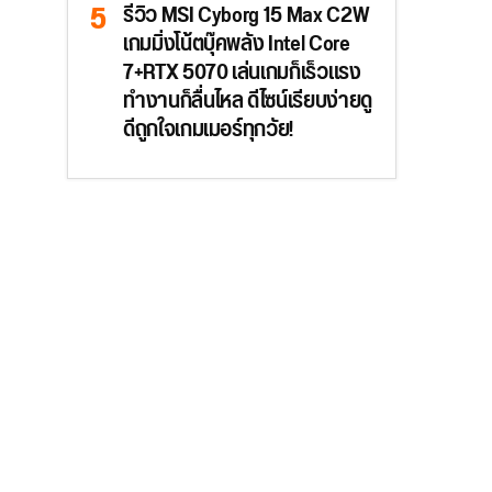
รีวิว MSI Cyborg 15 Max C2W
เกมมิ่งโน้ตบุ๊คพลัง Intel Core
7+RTX 5070 เล่นเกมก็เร็วแรง
ทำงานก็ลื่นไหล ดีไซน์เรียบง่ายดู
ดีถูกใจเกมเมอร์ทุกวัย!