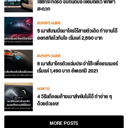
ไซส์กระทัดรัด จับถนัดมือ เชื่อมต่อไว พกพา
สะดวก
BUYER'S GUIDE
5 เมาส์เกมมิ่งมาโครไร้สายตัวเด็ด ทำงานได้
ออกสกิลไวทันใจ เริ่มแค่ 2,690 บาท
BUYER'S GUIDE
6 เมาส์มาโครตัวแจ่มประจำโต๊ะเพื่อเกมเมอร์
เริ่มแค่ 1,490 บาท อัพเดทปี 2021
HOW TO
4 วิธีแก้คอมค้างเมาส์ขยับไม่ได้ ทำง่าย ๆ
ด้วยตัวเอง!
MORE POSTS