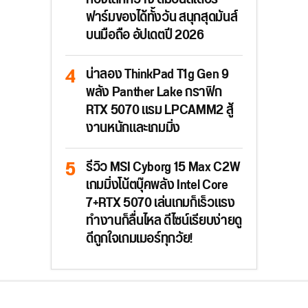
ฟาร์มของได้ทั้งวัน สนุกสุดมันส์
บนมือถือ อัปเดตปี 2026
น่าลอง ThinkPad T1g Gen 9
พลัง Panther Lake กราฟิก
RTX 5070 แรม LPCAMM2 สู้
งานหนักและเกมมิ่ง
รีวิว MSI Cyborg 15 Max C2W
เกมมิ่งโน้ตบุ๊คพลัง Intel Core
7+RTX 5070 เล่นเกมก็เร็วแรง
ทำงานก็ลื่นไหล ดีไซน์เรียบง่ายดู
ดีถูกใจเกมเมอร์ทุกวัย!