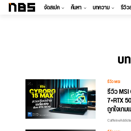
จัดสเปค
ค้นหา
บทความ
รีวิว
บทค
รีวิว MSI
รีวิว MSI
7+RTX 507
ถูกใจเกมเม
CaffeineAddict