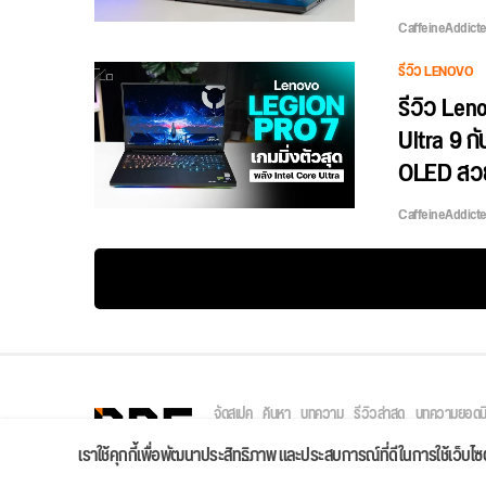
CaffeineAddict
รีวิว LENOVO
รีวิว Len
Ultra 9 ก
OLED สวยส
CaffeineAddict
จัดสเปค
ค้นหา
บทความ
รีวิวล่าสุด
บทความยอดน
Copyright © 2026
เราใช้คุกกี้เพื่อพัฒนาประสิทธิภาพ และประสบการณ์ที่ดีในการใช้เว็บ