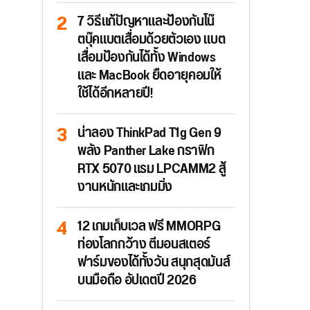
7 วิธีแก้ปัญหาและป้องกันโน๊
ตบุ๊คแบตเสื่อมด้วยตัวเอง แบต
เสื่อมป้องกันได้ทั้ง Windows
และ MacBook ยืดอายุคอมให้
ใช้ได้อีกหลายปี!
น่าลอง ThinkPad T1g Gen 9
พลัง Panther Lake กราฟิก
RTX 5070 แรม LPCAMM2 สู้
งานหนักและเกมมิ่ง
12 เกมเก็บเวล ฟรี MMORPG
ท่องโลกกว้าง ตีมอนสเตอร์
ฟาร์มของได้ทั้งวัน สนุกสุดมันส์
บนมือถือ อัปเดตปี 2026