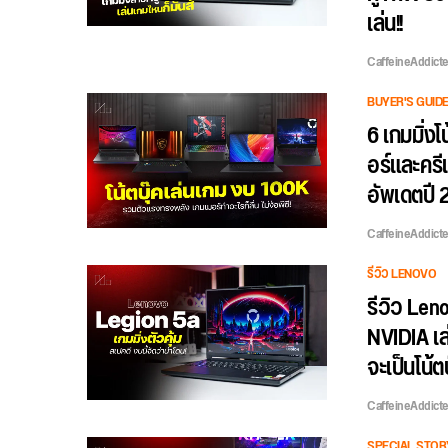
เล่น!!
CaffeineAddict
BUYER'S GUID
6 เกมมิ่ง
อร์และครี
อัพเดตปี
CaffeineAddict
รีวิว LENOVO
รีวิว Len
NVIDIA เล
จะเป็นโน้ต
CaffeineAddict
SPECIAL STOR