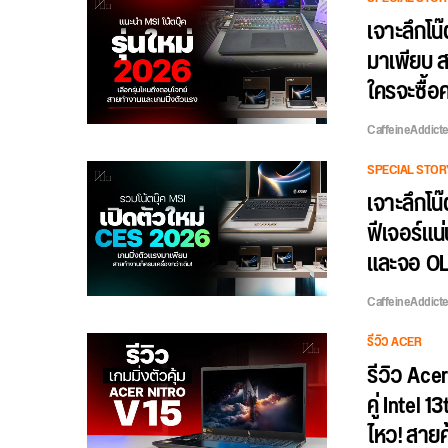
เจาะลึกโน๊
มาเพียบ ส
ใครจะซื้อ
CaffeineAddict
SPECIAL STOR
เจาะลึกโน
ฟีเจอร์แน
และจอ OL
CaffeineAddict
รีวิว ACER
รีวิว Ace
คู่ Intel
ไหว! สายค