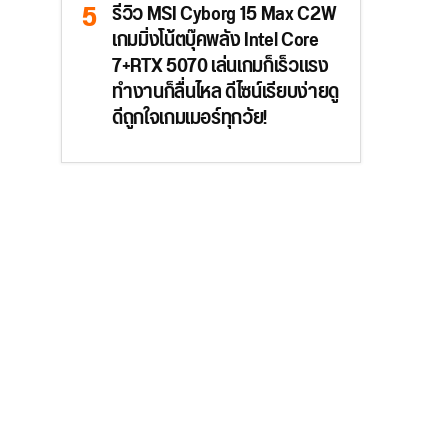
รีวิว MSI Cyborg 15 Max C2W
เกมมิ่งโน้ตบุ๊คพลัง Intel Core
7+RTX 5070 เล่นเกมก็เร็วแรง
ทำงานก็ลื่นไหล ดีไซน์เรียบง่ายดู
ดีถูกใจเกมเมอร์ทุกวัย!