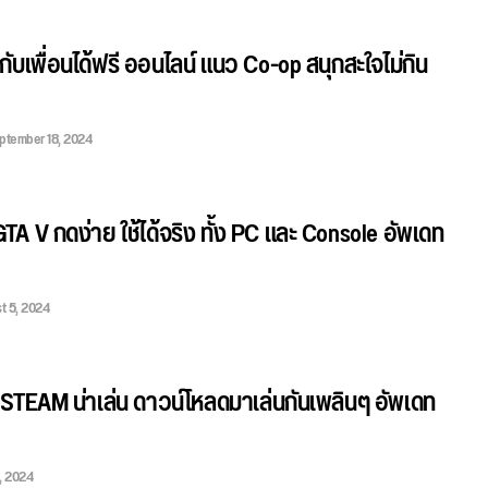
นกับเพื่อนได้ฟรี ออนไลน์ แนว Co-op สนุกสะใจไม่กิน
ptember 18, 2024
TA V กดง่าย ใช้ได้จริง ทั้ง PC และ Console อัพเดท
t 5, 2024
 STEAM น่าเล่น ดาวน์โหลดมาเล่นกันเพลินๆ อัพเดท
, 2024