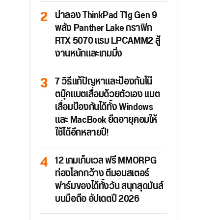
น่าลอง ThinkPad T1g Gen 9
พลัง Panther Lake กราฟิก
RTX 5070 แรม LPCAMM2 สู้
งานหนักและเกมมิ่ง
7 วิธีแก้ปัญหาและป้องกันโน๊
ตบุ๊คแบตเสื่อมด้วยตัวเอง แบต
เสื่อมป้องกันได้ทั้ง Windows
และ MacBook ยืดอายุคอมให้
ใช้ได้อีกหลายปี!
12 เกมเก็บเวล ฟรี MMORPG
ท่องโลกกว้าง ตีมอนสเตอร์
ฟาร์มของได้ทั้งวัน สนุกสุดมันส์
บนมือถือ อัปเดตปี 2026