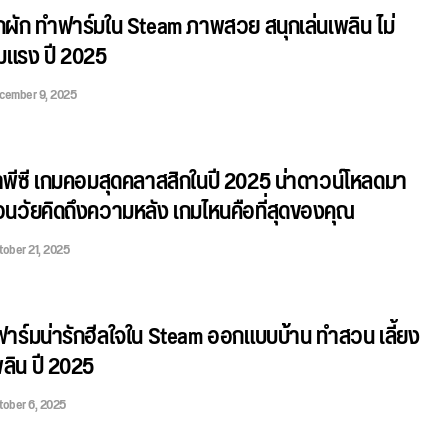
กผัก ทำฟาร์มใน Steam ภาพสวย สนุกเล่นเพลิน ไม่
มแรง ปี 2025
cember 9, 2025
าพีซี เกมคอมสุดคลาสสิกในปี 2025 น่าดาวน์โหลดมา
ย้อนวัยคิดถึงความหลัง เกมไหนคือที่สุดของคุณ
tober 21, 2025
ฟาร์มน่ารักฮีลใจใน Steam ออกแบบบ้าน ทำสวน เลี้ยง
พลิน ปี 2025
tober 6, 2025