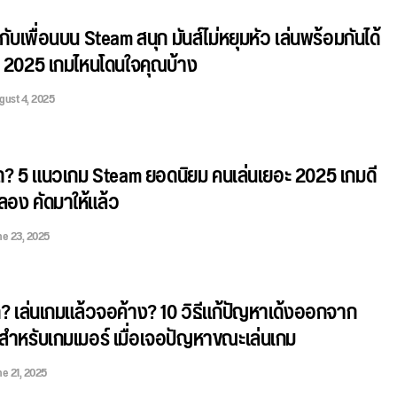
กับเพื่อนบน Steam สนุก มันส์ไม่หยุมหัว เล่นพร้อมกันได้
 2025 เกมไหนโดนใจคุณบ้าง
gust 4, 2025
? 5 แนวเกม Steam ยอดนิยม คนเล่นเยอะ 2025 เกมดี
งลอง คัดมาให้แล้ว
ne 23, 2025
? เล่นเกมแล้วจอค้าง? 10 วิธีแก้ปัญหาเด้งออกจาก
ดสำหรับเกมเมอร์ เมื่อเจอปัญหาขณะเล่นเกม
ne 21, 2025