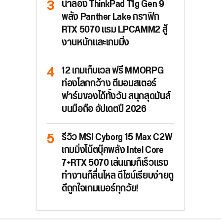
น่าลอง ThinkPad T1g Gen 9
พลัง Panther Lake กราฟิก
RTX 5070 แรม LPCAMM2 สู้
งานหนักและเกมมิ่ง
12 เกมเก็บเวล ฟรี MMORPG
ท่องโลกกว้าง ตีมอนสเตอร์
ฟาร์มของได้ทั้งวัน สนุกสุดมันส์
บนมือถือ อัปเดตปี 2026
รีวิว MSI Cyborg 15 Max C2W
เกมมิ่งโน้ตบุ๊คพลัง Intel Core
7+RTX 5070 เล่นเกมก็เร็วแรง
ทำงานก็ลื่นไหล ดีไซน์เรียบง่ายดู
ดีถูกใจเกมเมอร์ทุกวัย!