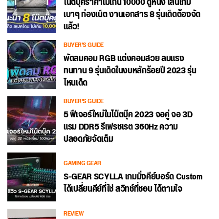
โน๊ตบุ๊คราคาไม่เกิน 10000 ดูหนัง เล่นเกม
เบาๆ ท่องเน็ต งานเอกสาร 8 รุ่นเด็ดต้องจัด
แล้ว!
BUYER'S GUIDE
พัดลมคอม RGB แต่งคอมสวย ลมแรง
ทนทาน 9 รุ่นเด็ดในงบหลักร้อยปี 2023 รุ่น
ไหนเด็ด
BUYER'S GUIDE
5 ฟีเจอร์ใหม่ในโน๊ตบุ๊ค 2023 จอคู่ จอ 3D
แรม DDR5 รีเฟรชเรต 360Hz ความ
ปลอดภัยจัดเต็ม
GAMING GEAR
S-GEAR SCYLLA เกมมิ่งคีย์บอร์ด Custom
ได้เปลี่ยนคีย์ที่ใช่ สวิทช์ที่ชอบ ได้ตามใจ
REVIEW