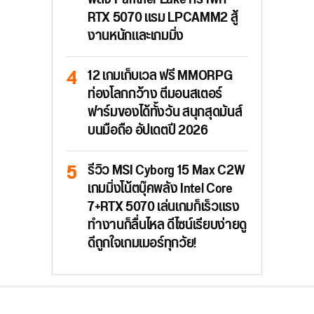
RTX 5070 แรม LPCAMM2 สู้
งานหนักและเกมมิ่ง
12 เกมเก็บเวล ฟรี MMORPG
ท่องโลกกว้าง ตีมอนสเตอร์
ฟาร์มของได้ทั้งวัน สนุกสุดมันส์
บนมือถือ อัปเดตปี 2026
รีวิว MSI Cyborg 15 Max C2W
เกมมิ่งโน้ตบุ๊คพลัง Intel Core
7+RTX 5070 เล่นเกมก็เร็วแรง
ทำงานก็ลื่นไหล ดีไซน์เรียบง่ายดู
ดีถูกใจเกมเมอร์ทุกวัย!