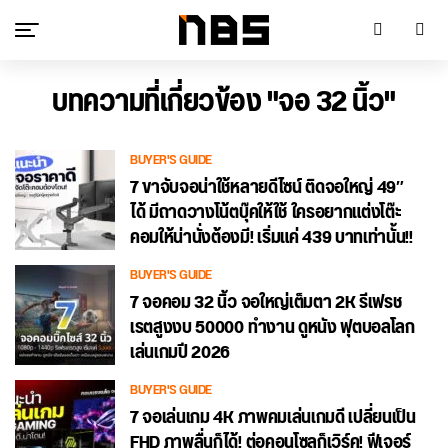
บทความที่เกี่ยวข้อง "จอ 32 นิ้ว"
BUYER'S GUIDE
7 ขาจับจอน่าใช้หลายดีไซน์ ติดจอใหญ่ 49″
ได้ มีถาดวางโน้ตบุ๊คให้ใช้ ใครอยากแต่งโต๊ะ
คอมให้น่านั่งต้องมี! เริ่มแค่ 439 บาทเท่านั้น!!
BUYER'S GUIDE
7 จอคอม 32 นิ้ว จอใหญ่เต็มตา 2K รีเฟรช
เรตสูงงบ 50000 ทำงาน ดูหนัง ฟุตบอลโลก
เล่นเกมปี 2026
BUYER'S GUIDE
7 จอเล่นเกม 4K ภาพคมเล่นเกมดี เปลี่ยนเป็น
FHD ภาพลื่นก็ได้! ต่อคอนโซลก็เวิร์ค! ฟีเจอร์