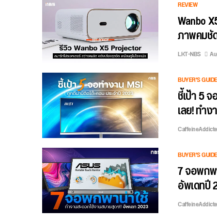
REVIEW
Wanbo X5 
ภาพคมชัด
LKT-NBS
Au
BUYER'S GUID
ชี้เป้า 5
เลย! ทำงาน
CaffeineAddict
BUYER'S GUID
7 จอพกพา
อัพเดทปี
CaffeineAddict