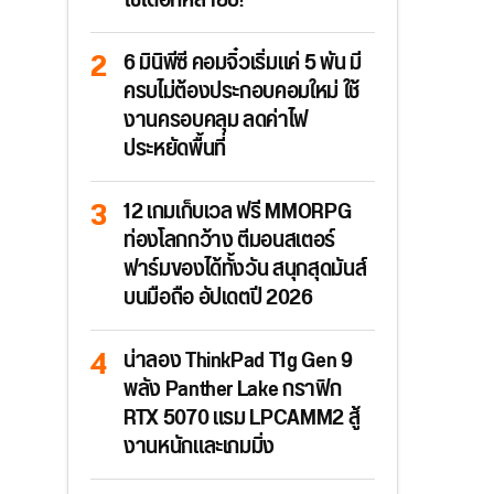
ใช้ได้อีกหลายปี!
6 มินิพีซี คอมจิ๋วเริ่มแค่ 5 พัน มี
ครบไม่ต้องประกอบคอมใหม่ ใช้
งานครอบคลุม ลดค่าไฟ
ประหยัดพื้นที่
12 เกมเก็บเวล ฟรี MMORPG
ท่องโลกกว้าง ตีมอนสเตอร์
ฟาร์มของได้ทั้งวัน สนุกสุดมันส์
บนมือถือ อัปเดตปี 2026
น่าลอง ThinkPad T1g Gen 9
พลัง Panther Lake กราฟิก
RTX 5070 แรม LPCAMM2 สู้
งานหนักและเกมมิ่ง