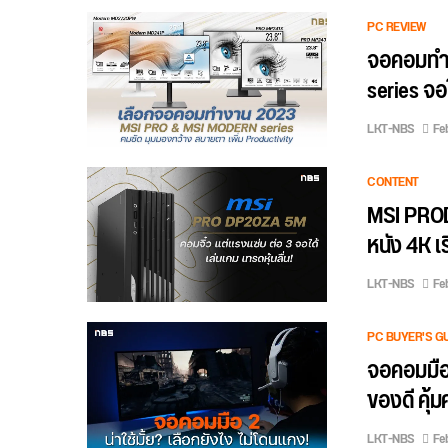
PC REVIEW
จอคอมทำ
series จอ
LKT-NBS
Fe
CONTENT
MSI PRODP
หนัง 4K เร
LKT-NBS
Feb
PC BUYER'S G
จอคอมมือส
ของดี คุ้ม
LKT-NBS
Feb