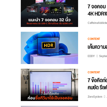
7 จอคอม 
4K HDR10
CaffeineAddict
CONTENT
เค้นความส
EDDY
Septe
CONTENT
7 ข้อคิดก
คมชัด รี
ZeroSystem