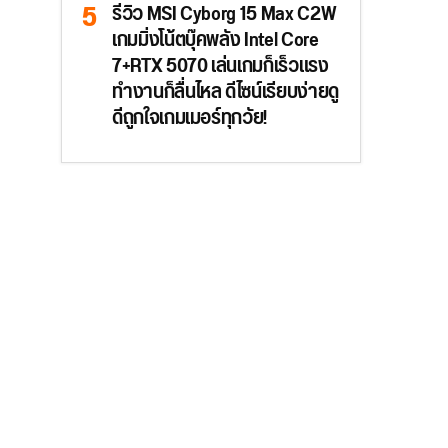
รีวิว MSI Cyborg 15 Max C2W
เกมมิ่งโน้ตบุ๊คพลัง Intel Core
7+RTX 5070 เล่นเกมก็เร็วแรง
ทำงานก็ลื่นไหล ดีไซน์เรียบง่ายดู
ดีถูกใจเกมเมอร์ทุกวัย!