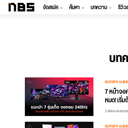
จัดสเปค
ค้นหา
บทความ
รีวิว
บทค
BUYER'S GUID
7 หน้าจอค
หมด! เริ่ม
CaffeineAddict
BUYER'S GUID