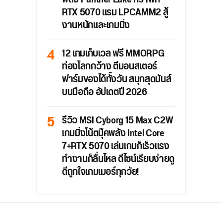
RTX 5070 แรม LPCAMM2 สู้
งานหนักและเกมมิ่ง
12 เกมเก็บเวล ฟรี MMORPG
ท่องโลกกว้าง ตีมอนสเตอร์
ฟาร์มของได้ทั้งวัน สนุกสุดมันส์
บนมือถือ อัปเดตปี 2026
รีวิว MSI Cyborg 15 Max C2W
เกมมิ่งโน้ตบุ๊คพลัง Intel Core
7+RTX 5070 เล่นเกมก็เร็วแรง
ทำงานก็ลื่นไหล ดีไซน์เรียบง่ายดู
ดีถูกใจเกมเมอร์ทุกวัย!