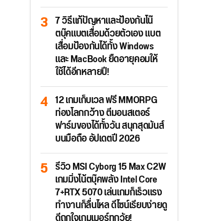
7 วิธีแก้ปัญหาและป้องกันโน๊
ตบุ๊คแบตเสื่อมด้วยตัวเอง แบต
เสื่อมป้องกันได้ทั้ง Windows
และ MacBook ยืดอายุคอมให้
ใช้ได้อีกหลายปี!
12 เกมเก็บเวล ฟรี MMORPG
ท่องโลกกว้าง ตีมอนสเตอร์
ฟาร์มของได้ทั้งวัน สนุกสุดมันส์
บนมือถือ อัปเดตปี 2026
รีวิว MSI Cyborg 15 Max C2W
เกมมิ่งโน้ตบุ๊คพลัง Intel Core
7+RTX 5070 เล่นเกมก็เร็วแรง
ทำงานก็ลื่นไหล ดีไซน์เรียบง่ายดู
ดีถูกใจเกมเมอร์ทุกวัย!