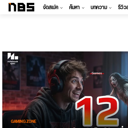
จัดสเปค
ค้นหา
บทความ
รีวิว
GAMING ZONE