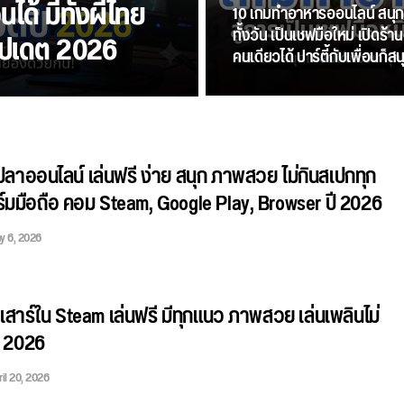
ได้ มีทั้งผีไทย
10 เกมทำอาหารออนไลน์ สนุกเ
ทั้งวัน เป็นเชฟมือใหม่ เปิดร้
อัปเดต 2026
คนเดียวได้ ปาร์ตี้กับเพื่อนก็
ลาออนไลน์ เล่นฟรี ง่าย สนุก ภาพสวย ไม่กินสเปกทุก
มมือถือ คอม Steam, Google Play, Browser ปี 2026
y 6, 2026
นเสาร์ใน Steam เล่นฟรี มีทุกแนว ภาพสวย เล่นเพลินไม่
ี 2026
il 20, 2026