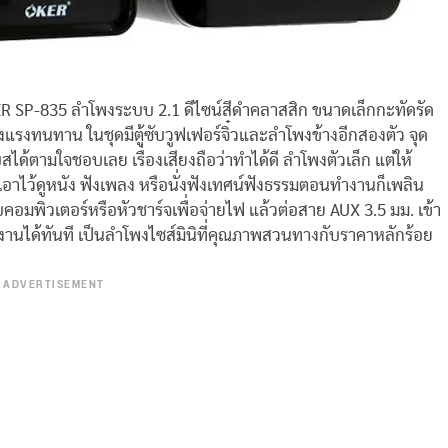
KER SP-835 ลำโพงระบบ 2.1 ดีไซน์สีดำคลาสสิก ขนาดเล็กกะทัดรัด
แรงทนทาน ในชุดมีตู้ซับวูฟเฟอร์จิ๋วและลำโพงข้างอีกสองตัว จุด
บเบสได้ตามใจชอบเลย เรื่องเสียงถือว่าทำได้ดี ลำโพงตัวเล็ก แต่ให้
ก เอาไว้ดูหนัง ฟังเพลง หรือนั่งฟังเทศน์ฟังธรรมตอนทำงานก็เพลิน
บคอมพิวเตอร์หรือหัวชาร์จเพื่อจ่ายไฟ แล้วต่อสาย AUX 3.5 มม. เข้า
ช้งานได้ทันที เป็นลำโพงไซส์มินิที่คุณภาพสวนทางกับราคาหลักร้อย
ADVERTISEMENT