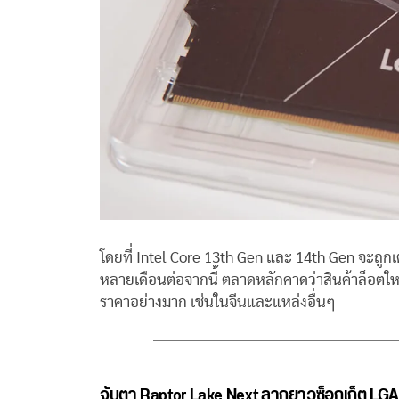
โดยที่ Intel Core 13th Gen และ 14th Gen จะถูกเ
หลายเดือนต่อจากนี้ ตลาดหลักคาดว่าสินค้าล็อตใหญ่ที
ราคาอย่างมาก เช่นในจีนและแหล่งอื่นๆ
จับตา Raptor Lake Next ลากยาวซ็อกเก็ต LGA