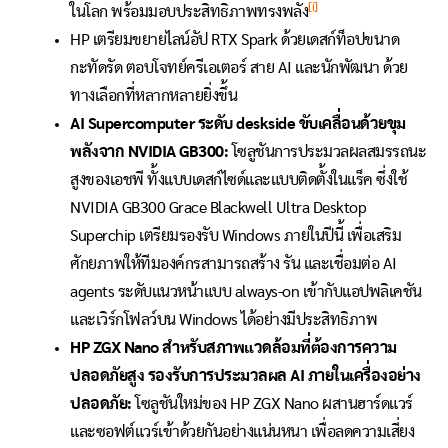
[i]
ในโลก พร้อมมอบประสิทธิภาพทรงพลัง
HP เตรียมขยายไลน์อัป RTX Spark ด้วยเดสก์ท็อปขนาด
กะทัดรัด ตอบโจทย์ครีเอเตอร์ สาย AI และนักพัฒนา ด้วย
ทางเลือกที่หลากหลายยิ่งขึ้น
AI Supercomputer ระดับ deskside ขับเคลื่อนด้วยขุม
พลังจาก NVIDIA GB300:
โซลูชันการประมวลผลสมรรถนะ
สูงของเอชพี ทั้งแบบเดสก์ไซด์และแบบติดตั้งในแร็ค ซึ่งใช้
NVIDIA GB300 Grace Blackwell Ultra Desktop
Superchip เตรียมรองรับ Windows ภายในปีนี้ เพื่อเสริม
ศักยภาพให้ทีมองค์กรสามารถสร้าง รัน และเชื่อมต่อ AI
agents ระดับแนวหน้าแบบ always-on เข้ากับแอปพลิเคชัน
และเวิร์กโฟลว์บน Windows ได้อย่างมีประสิทธิภาพ
HP ZGX Nano สำหรับสภาพแวดล้อมที่ต้องการความ
ปลอดภัยสูง รองรับการประมวลผล AI ภายในเครื่องอย่าง
ปลอดภัย:
โซลูชันใหม่ของ HP ZGX Nano ผสานฮาร์ดแวร์
และซอฟต์แวร์เข้าด้วยกันอย่างแน่นหนา เพื่อลดความเสี่ยง