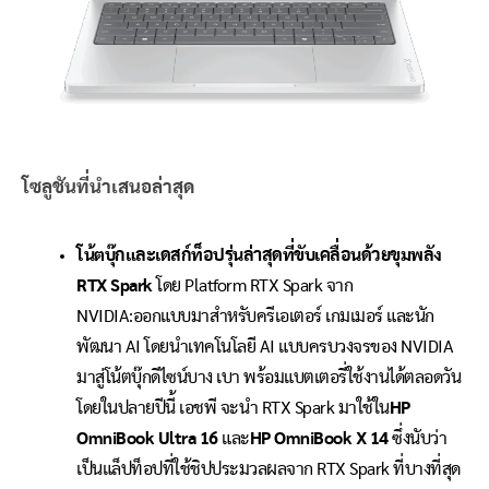
โซลูชันที่นำเสนอล่าสุด
โน้ตบุ๊กและเดสก์ท็อปรุ่นล่าสุดที่ขับเคลื่อนด้วยขุมพลัง
RTX Spark
โดย Platform RTX Spark จาก
NVIDIA:ออกแบบมาสำหรับครีเอเตอร์ เกมเมอร์ และนัก
พัฒนา AI โดยนำเทคโนโลยี AI แบบครบวงจรของ NVIDIA
มาสู่โน้ตบุ๊กดีไซน์บาง เบา พร้อมแบตเตอรี่ใช้งานได้ตลอดวัน
โดยในปลายปีนี้ เอชพี จะนำ RTX Spark มาใช้ใน
HP
OmniBook Ultra 16
และ
HP OmniBook X 14
ซึ่งนับว่า
เป็นแล็ปท็อปที่ใช้ชิปประมวลผลจาก RTX Spark ที่บางที่สุด