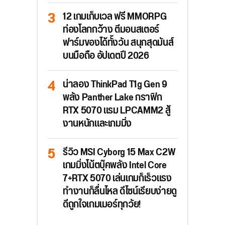
12 เกมเก็บเวล ฟรี MMORPG
ท่องโลกกว้าง ตีมอนสเตอร์
ฟาร์มของได้ทั้งวัน สนุกสุดมันส์
บนมือถือ อัปเดตปี 2026
น่าลอง ThinkPad T1g Gen 9
พลัง Panther Lake กราฟิก
RTX 5070 แรม LPCAMM2 สู้
งานหนักและเกมมิ่ง
รีวิว MSI Cyborg 15 Max C2W
เกมมิ่งโน้ตบุ๊คพลัง Intel Core
7+RTX 5070 เล่นเกมก็เร็วแรง
ทำงานก็ลื่นไหล ดีไซน์เรียบง่ายดู
ดีถูกใจเกมเมอร์ทุกวัย!