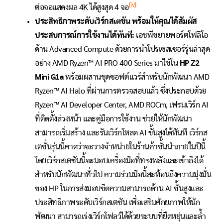
[iv]
ต่อจอแสดงผล 4K ได้สูงสุด 4 จอ
ประสิทธิภาพระดับเวิร์กสเตชัน
พร้อมให้คุณได้สัมผัส
ประสบการณ์การใช้งานได้ทันที
:
เอชพีขยายพอร์ตโฟลิโอ
ด้าน Advanced Compute ด้วยการนำโปรเซสเซอร์รุ่นล่าสุด
อย่าง AMD Ryzen™ AI PRO 400 Series มาใช้ใน
HP Z2
Mini G1a
พร้อมผสานชุดซอฟต์แวร์สำหรับนักพัฒนา AMD
Ryzen™ AI Halo ที่ผ่านการตรวจสอบแล้ว ซึ่งประกอบด้วย
Ryzen™ AI Developer Center, AMD ROCm, เฟรมเวิร์ก AI
ที่ติดตั้งล่วงหน้า และคู่มือการใช้งาน ช่วยให้นักพัฒนา
สามารถเริ่มสร้าง และรันเวิร์กโหลด AI ขั้นสูงได้ทันที เวิร์กส
เตชั่นรุ่นนี้คาดว่าจะวางจำหน่ายในร้านค้าชั้นนำภายในปีนี้
โดยเวิร์กสเตชันนี้จะมอบเครื่องมือที่ทรงพลังและเข้าถึงได้
สำหรับนักพัฒนาทั่วไป ความร่วมมือนี้สะท้อนถึงความมุ่งมั่น
ของ HP ในการส่งมอบขีดความสามารถด้าน AI ขั้นสูงและ
ประสิทธิภาพระดับเวิร์กสเตชัน เพื่อเสริมศักยภาพให้นัก
พัฒนา สามารถเร่งเวิร์กโฟลว์ได้ด้วยระบบที่ยืดหยุ่นและล้ำ