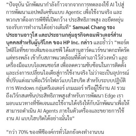
“ปัจจุบัน นักพัฒนากำลังก้าวจากจากการทดลองใช้ AI ไปสู่
การพัฒนาแอปพลิเคชันแบบ Agentic เพื่อใช้งานจริง และ
พวกเขาต้องการพีซีที่เปิดกว้าง ประสิทธิภาพสูง ละยืดหยุ่น
รองรับการทำงานได้อย่างเต็มที”
Samuel Chang รอง
ประธานอาวุโส และประธานกลุ่มธุรกิจคอมพิวเตอร์ส่วน
บุคคลสำหรับผู้บริโภค ของ HP Inc. กล่าว
และย้ำว่า “พอร์ต
โฟลิโอที่ขยายเพิ่มของเอชพี ได้ผสานฮาร์ดแวร์ขนาดกะทัดรัด
แต่ทรงพลัง เข้ากับสภาพแวดล้อมที่ตั้งค่าเอาไว้ล่วงหน้า และ
เครื่องมือแบบโอเพนซอร์ส เพื่อลดความซับซ้อนในการติดตั้ง
และเร่งการเปลี่ยนไอเดียสู่การใช้งานจริง ไม่ว่าจะเป็นอุปกรณ์
ที่ปรับแต่งมาเพื่อเวิร์กโฟลว์แบบไฮบริด สำหรับระบบปฏิบัติ
การ Windows กลุ่มครีเอเตอร์ เกมเมอร์ หรือผู้ใช้งาน AI รวม
ถึงเวิร์กสเตชันประสิทธิภาพสูงสำหรับการพัฒนา Edge เรา
มอบแนวทางที่ชัดเจนและใช้งานได้จริงให้กับนักพัฒนาเพื่อให้
สามารถดำเนิน AI Agents ภายในตัวเครื่องและขยายการใช้
งาน AI แบบไฮบริดได้อย่างมั่นใจ”
“กว่า 70% ของพีซีองค์กรทั่วโลกยังคงทำงานบน