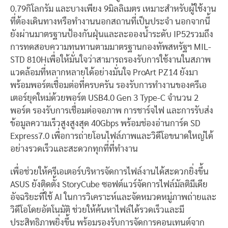
0.79กิโลกรัม และบางเพียง 9มิลลิเมตร เหมาะสำหรับผู้ใช้งาน
ที่ต้องเดินทางหรือทำงานนอกสถานที่เป็นประจำ นอกจากนี้
ยังผ่านมาตรฐานป้องกันฝุ่นและละอองน้ำระดับ IP52รวมถึง
การทดสอบความทนทานตามมาตรฐานกองทัพสหรัฐฯ MIL-
STD 810Hเพื่อให้มั่นใจว่าสามารถรองรับการใช้งานในสภาพ
แวดล้อมที่หลากหลายได้อย่างมั่นใจ ProArt PZ14 ยังมา
พร้อมพอร์ตเชื่อมต่อที่ครบครัน รองรับการทำงานของครีเอ
เตอร์ยุคใหม่ด้วยพอร์ต USB4.0 Gen 3 Type-C จำนวน 2
พอร์ต รองรับการเชื่อมต่อจอภาพ การชาร์จไฟ และการรับส่ง
ข้อมูลความเร็วสูงสูงสุด 40Gbps พร้อมช่องอ่านการ์ด SD
Express7.0 เพื่อการถ่ายโอนไฟล์ภาพและวิดีโอขนาดใหญ่ได้
อย่างรวดเร็วและสะดวกทุกที่ที่ทำงาน
เพื่อช่วยให้ครีเอเตอร์บริหารจัดการไฟล์งานได้สะดวกยิ่งขึ้น
ASUS ยังติดตั้ง StoryCube ซอฟต์แวร์จัดการไฟล์มัลติมีเดีย
อัจฉริยะที่ใช้ AI ในการวิเคราะห์และจัดหมวดหมู่ภาพถ่ายและ
วิดีโอโดยอัตโนมัติ ช่วยให้ค้นหาไฟล์ได้รวดเร็วและมี
ประสิทธิภาพยิ่งขึ้น พร้อมรองรับการจัดการคอนเทนต์จาก