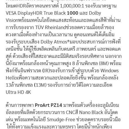
โหมดHDRอัตราคอนทราสต์ 1,000,000:1 รองรับมาตรฐาน
VESA DisplayHDR True Black
1000
และ Dolby
Visionพร้อมเทคโนโลยีลดแสงสะท้อนและลดแสงสีฟ้าที่ผ่าน
การรับรองจาก TÜV Rheinlandช่วยลดความเมื่อยล้าของ
ดวงตาเมื่อต้องทำงานเป็นเวลานาน ดูคอนเทนต์ได้เต็มอิ่ม
รองรับระบบเสียง Dolby Atmos®มอบประสบการณ์การฟังที่
เหนือชั้น ให้ผู้ใช้เพลิดเพลินกับดนตรี ภาพยนตร์ และพอดแค
สต์ ด้วยเสียงที่ใสสะอาดและมีมิติสมจริงรอบทิศทาง นอกจาก
นี้ยังมาพร้อมกล้องหน้าคุณภาพสูง 8 ล้านพิกเซล (8M) พร้อม
ฟังก์ชันอินฟราเรด
(
IR)รองรับการเข้าสู่ระบบด้วย Windows
Helloเพื่อความสะดวกและปลอดภัยยิ่งขึ้น พร้อมกล้องหลัง
13ล้านพิกเซล
(
13M) รองรับการถ่ายวิดีโอความละเอียด
Ultra HD 4K
ด้านการพกพา
ProArt PZ14
มาพร้อมตัวเครื่องอะลูมิเนียม
อัลลอยที่ผลิตด้วยกระบวนการ CNCสี Nano Black อันโดด
เด่น พร้อมเทคโนโลยี Smudge-Free ช่วยลดคราบรอยนิ้วมือ
ให้ทั้งความแข็งแรงและความหรูหรา โดยมีน้ำหนักเพียง