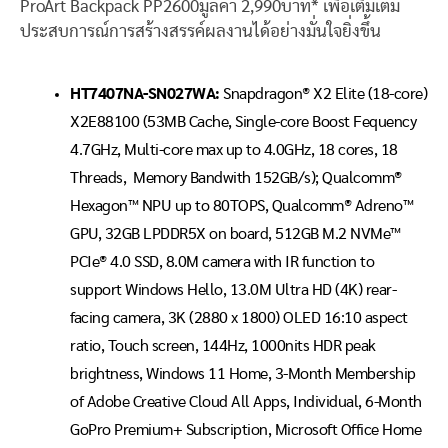
ProArt Backpack PP2600มูลค่า 2,990บาท* เพื่อเติมเต็ม
ประสบการณ์การสร้างสรรค์ผลงานได้อย่างมั่นใจยิ่งขึ้น
HT7407NA-SN027WA:
Snapdragon® X2 Elite (18-core)
X2E88100 (53MB Cache, Single-core Boost Fequency
4.7GHz, Multi-core max up to 4.0GHz, 18 cores, 18
Threads, Memory Bandwith 152GB/s); Qualcomm®
Hexagon™ NPU up to 80TOPS, Qualcomm® Adreno™
GPU, 32GB LPDDR5X on board, 512GB M.2 NVMe™
PCIe® 4.0 SSD, 8.0M camera with IR function to
support Windows Hello, 13.0M Ultra HD (4K) rear-
facing camera, 3K (2880 x 1800) OLED 16:10 aspect
ratio, Touch screen, 144Hz, 1000nits HDR peak
brightness, Windows 11 Home, 3-Month Membership
of Adobe Creative Cloud All Apps, Individual, 6-Month
GoPro Premium+ Subscription, Microsoft Office Home