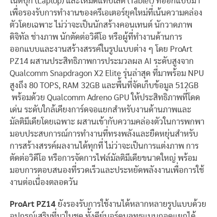
โน้ตบุ๊ก (Laptop) และโหมดแท็บเล็ต (Tablet) ที่ออกแบบมา
เพื่อรองรับการทำงานของครีเอเตอร์ยุคใหม่ที่เน้นความคล่อง
ตัวโดยเฉพาะ ไม่ว่าจะเป็นนักสร้างคอนเทนต์ นักวาดภาพ
ดิจิทัล ช่างภาพ นักตัดต่อวิดีโอ หรือผู้ที่ทำงานด้านการ
ออกแบบและงานสร้างสรรค์ในรูปแบบต่าง ๆ โดย ProArt
PZ14 ผสานประสิทธิภาพการประมวลผล AI ระดับสูงจาก
Qualcomm Snapdragon X2 Elite รุ่นล่าสุด ที่มาพร้อม NPU
สูงถึง 80 TOPS, RAM 32GB และพื้นที่จัดเก็บข้อมูล 512GB
พร้อมด้วย Qualcomm Adreno GPU ให้ประสิทธิภาพที่โดด
เด่น ระดับใกล้เคียงการ์ดจอแยกสำหรับงานด้านภาพและ
มัลติมีเดียโดยเฉพาะ ผสานเข้ากับความคล่องตัวในการพกพา
มอบประสบการณ์การทำงานที่ทรงพลังและยืดหยุ่นสำหรับ
การสร้างสรรค์ผลงานได้ทุกที่ ไม่ว่าจะเป็นการแต่งภาพ การ
ตัดต่อวิดีโอ หรือการจัดการไฟล์มัลติมีเดียขนาดใหญ่ พร้อม
มอบการตอบสนองที่รวดเร็วและประหยัดพลังงานเพื่อการใช้
งานต่อเนื่องตลอดวัน
ProArt PZ14
ยังรองรับการใช้งานได้หลากหลายรูปแบบด้วย
อุปกรณ์เสริมที่มาในชุด ทั้งคีย์บอร์ดบลูทูธแบบถอดแยกได้