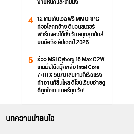
งานหนักและเกมมิ่ง
12 เกมเก็บเวล ฟรี MMORPG
ท่องโลกกว้าง ตีมอนสเตอร์
ฟาร์มของได้ทั้งวัน สนุกสุดมันส์
บนมือถือ อัปเดตปี 2026
รีวิว MSI Cyborg 15 Max C2W
เกมมิ่งโน้ตบุ๊คพลัง Intel Core
7+RTX 5070 เล่นเกมก็เร็วแรง
ทำงานก็ลื่นไหล ดีไซน์เรียบง่ายดู
ดีถูกใจเกมเมอร์ทุกวัย!
บทความน่าสนใจ