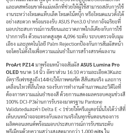
และเคสพร้อมขาตั้งแม่เหล็กที่ช่วยให้ผู้ใช้สามารถสลับการใช้
งานระหว่างโหมดแท็บเล็ต โหมดโน้ตบุ๊ก หรือโหมดแนวตั้งได้
อย่างสะดวก พร้อมรองรับ ASUS Pen3.0 ปากกาอัจฉริยะที่
มอบประสบการณ์การเขียนและวาดภาพใกล้เคียงกับการใช้
ปากกาจริง ด้วยแรงกดสูงสุด 4
,
096 ระดับ ระบบตรวจจับมุม
เอียง และเทคโนโลยี Palm Rejectionป้องกันการสัมผัสหน้า
จอโดยไม่ตั้งใจเพื่อความแม่นยำในการสร้างสรรค์ผลงาน
ProArt PZ14
มาพร้อมหน้าจอสัมผัส
ASUS Lumina Pro
OLED
ขนาด 14 นิ้ว อัตราส่วน 16:10 ความละเอียด3Kและ
อัตรารีเฟรชสูงถึง144Hzให้ภาพคมชัด สีสันสมจริง และการ
เคลื่อนไหวที่ลื่นไหล รองรับการทำงานด้านภาพและวิดีโอที่
ต้องการความแม่นยำของสี ด้วยการแสดงผลครอบคลุมช่วงสี
100% DCI-P3ผ่านการรับรองมาตรฐาน Pantone
Validatedและค่า Delta E < 1ช่วยให้ครีเอเตอร์มั่นใจได้ว่าสีที่
เห็นบนหน้าจอจะตรงกับผลงานจริงในทุกขั้นตอนของการ
ผลิตคอนเทนต์พร้อมมอบประสบการณ์การรับชมระดับ
พรีเมียมด้วยความสว่างสูงสุดมากกว่า 1
,
000
nits
ใน