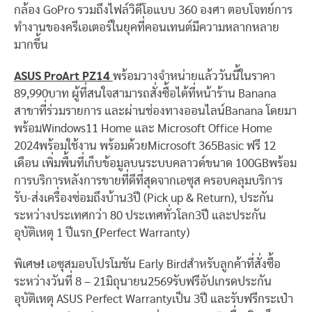
กล้อง GoPro รวมถึงไฟล์วิดีโอแบบ 360 องศา ตอบโจทย์การ
ทำงานของครีเอเตอร์ในยุคที่คอนเทนต์มีความหลากหลาย
มากขึ้น
ASUS ProArt PZ14
พร้อมวางจำหน่ายแล้ววันนี้ในราคา
89,990บาท ผู้ที่สนใจสามารถสั่งซื้อได้ที่หน้าร้าน Banana
สาขาที่ร่วมรายการ และผ่านช่องทางออนไลน์Banana โดยมา
พร้อมWindows11 Home และ Microsoft Office Home
2024พร้อมใช้งาน พร้อมด้วยMicrosoft 365Basic ฟรี 12
เดือน เพิ่มพื้นที่เก็บข้อมูลบนระบบคลาวด์ขนาด 100GBพร้อม
การบริการหลังการขายที่ดีที่สุดจากเอซุส ครอบคลุมบริการ
รับ-ส่งเครื่องซ่อมถึงบ้าน3ปี (Pick up & Return), ประกัน
ระหว่างประเทศกว่า 80 ประเทศทั่วโลก3ปี และประกัน
อุบัติเหตุ 1 ปีแรก
(
Perfect Warranty)
พิเศษ
!
เอซุสมอบโปรโมชัน Early Birdสำหรับลูกค้าที่สั่งซื้อ
ระหว่างวันที่ 8 – 21มิถุนายน2569รับฟรีอัปเกรดประกัน
อุบัติเหตุ ASUS Perfect Warrantyเป็น 3ปี และรับฟรีกระเป๋า