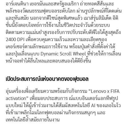
อาร์เจนตินา เยอรมันและสหรัฐอเมริกา ถ่ายทอดสีสันและ
พลังของวัฒนธรรมฟุตบอลระดับโลก ผ่านรูปลักษณ์ที่โดดเด่น
และทันสมัย นอกจากดีไซน์สุดพิเศษแล้ว เมาส์รุ่นลิมิเต็ด อิดิ
ชั่นนี้ยังตอบโจทย์การใช้งานในชีวิตประจำวันด้วยระบบ
ติดตามความแม่นยำสูงรองรับการปรับระดับดีพีไอได้สูงสุดถึง
2400 DPI เพื่อควบคุมความเร็วและความละเอียดของ
เคอร์เซอร์ตามลักษณะการใช้งาน พร้อมปุ่มคำสั่งที่ตั้งค่าได้
และปุ่มเลื่อนแบบ Dynamic Scroll Wheel ที่ช่วยให้การเลื่อน
หน้าจอทำได้ลื่นไหลและตอบสนองได้ดียิ่งขึ้น
เปิดประสบการณ์แห่งอนาคตของฟุตบอล
อุ่นเครื่องเพื่อเตรียมความพร้อมกับกิจกรรม “Lenovo x FIFA
activation” เพื่อมอบประสบการ ณ์แบบอินเตอร์แอกทีฟรูป
แบบใหม่ ให้ผู้เข้าร่วมงานได้สัมผัสเทคโนโลยี AI ของเลอโนโว
ที่เข้ามาพลิกโฉมโลกฟุตบอลผ่านกิจกรรมสนุกๆ และ
เทคโนโลยีล้ำสมัยภายในงาน