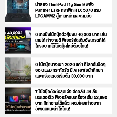
น่าลอง ThinkPad T1g Gen 9 พลัง
Panther Lake กราฟิก RTX 5070 แรม
LPCAMM2 สู้งานหนักและเกมมิ่ง
6 เกมมิ่งโน้ตบุ๊กตัวคุ้มงบ 40,000 บาท เล่น
เกมได้ ทำงานดี ฟีเจอร์จัดเต็มอัพเกรดก็ได้
ใครอยากได้โน้ตบุ๊คใหม่ต้องโดน!
6 โน้ตบุ๊กบางเบา 2026 แค่ 1 กิโลกรัมนิดๆ
จอ OLED กระทัดรัด มี AI เอาใจนักศึกษา
และครีเอเตอร์เริ่มต้น 30,000 บาท
7 โน้ตบุ๊กตัดต่อสุดเจ๋ง ตัดคลิป 4K ลื่น
เรนเดอร์ไว ฟีเจอร์ครบเครื่อง! เริ่ม 53,990
บาท ก็ทำงานได้แล้ว! คอมใครเก่าอยาก
อัพเดตแนะนำให้โดน!