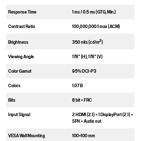
Response Time​
1 ms / 0.5 ms (GTG, Min.)​
Contrast Ratio​
100,000,000:1 max ​(ACM)​
2
350 nits (cd/m
)​
Brightness​
Viewing Angle​
178° (H), 178° (V) ​
Color Gamut​
95%​ DCI-P3
Colors​
1.07 B​
Bits​
8 bit + FRC​
Input Signal​
2 HDMI (2.1) + 1 DisplayPort (2.1) +
SPK + Audio out​
VESA Wall Mounting​
100×100 mm​