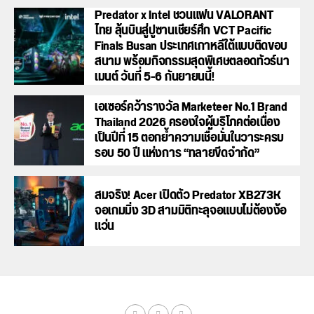
Predator x Intel ชวนแฟน VALORANT
ไทย ลุ้นบินสู่ปูซานเชียร์ศึก VCT Pacific
Finals Busan ประเทศเกาหลีใต้แบบติดขอบ
สนาม พร้อมกิจกรรมสุดพิเศษตลอดทัวร์นา
เมนต์ วันที่ 5-6 กันยายนนี้!
เอเซอร์คว้ารางวัล Marketeer No.1 Brand
Thailand 2026 ครองใจผู้บริโภคต่อเนื่อง
เป็นปีที่ 15 ตอกย้ำความเชื่อมั่นในวาระครบ
รอบ 50 ปี แห่งการ “ทลายขีดจำกัด”
สมจริง! Acer เปิดตัว Predator XB273K
จอเกมมิ่ง 3D สามมิติทะลุจอแบบไม่ต้องง้อ
แว่น