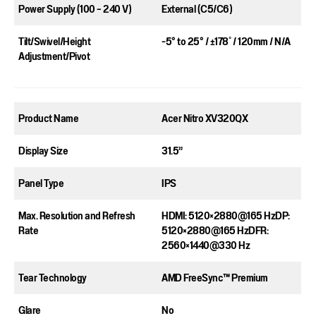
Power Supply (100 – 240 V)​
External (C5/C6)​
Tilt/Swivel/Height
-5° to 25° / ±178ﾟ/ 120mm / N/A​
Adjustment/Pivot​
Product Name​
Acer Nitro XV320QX​
Display Size​
31.5”
Panel Type​
IPS
Max. Resolution and Refresh
HDMI: 5120×2880@165 Hz​DP:
Rate​
5120×2880@165 Hz​DFR:
2560×1440@330 Hz​
Tear Technology
AMD FreeSync™ Premium
Glare​
No​