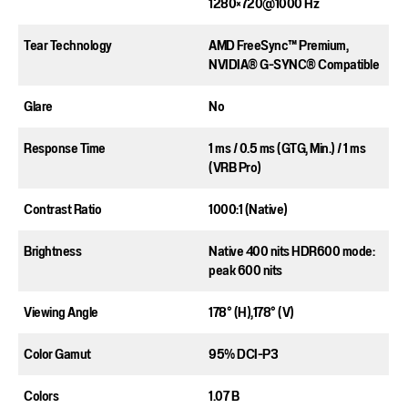
1280×720@1000 Hz
Tear Technology
AMD FreeSync™ Premium,
NVIDIA® G-SYNC® Compatible
Glare​
No​
Response Time​
1 ms / 0.5 ms (GTG, Min.) / 1 ms
(VRB Pro)​
Contrast Ratio​
1000:1 (Native)
Brightness​
Native 400 nits ​HDR600 mode:
peak 600 nits​
Viewing Angle​
178° (H),178° (V) ​
Color Gamut​
95%​ DCI-P3
Colors​
1.07 B​