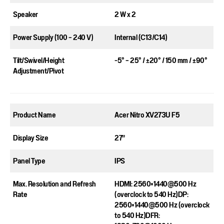
Speaker​
2 W x 2​
Power Supply (100 – 240 V)​
Internal (C13/C14)​
Tilt/Swivel/Height
-5° – 25° / ±20° / 150 mm / ±90°​
Adjustment/Pivot​
Product Name​
Acer Nitro XV273U F5​
Display Size​
27”​
Panel Type​
IPS
Max. Resolution and Refresh
HDMI: 2560×1440@500 Hz​
Rate​
(overclock to 540 Hz)DP:
2560×1440@500 Hz​ (overclock
to 540 Hz)DFR: