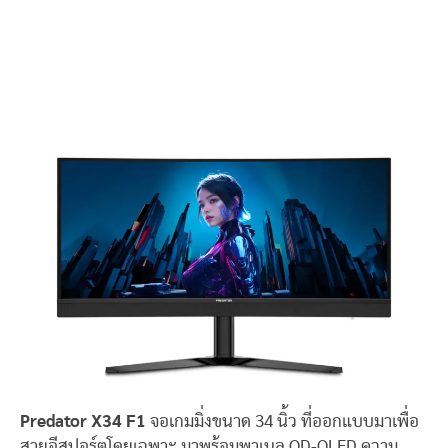
Predator X34 F1
จอเกมมิ่งขนาด 34 นิ้ว ที่ออกแบบมาเพื่อ
สายอีสปอร์ตโดยเฉพาะ มาพร้อมพาเนล QD-OLED ความ