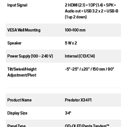
Input Signal​
2 HDMI (2.1) + 1 DP (1.4) + SPK +
Audio out + USB 3.2 x 2 + USB-B
(1 up 2 down)​
VESA Wall Mounting​
100×100 mm​
Speaker​
5 W x 2​
Power Supply (100 – 240 V)​
Internal (C13/C14)​
Tilt/Swivel/Height
-5°~25° / ±20° / 150 mm / 90°​
Adjustment/Pivot​
Product Name​
Predator X34 F1​
Display Size​
34”​
Panel Type​
QD-OLED Penta Tandem™​