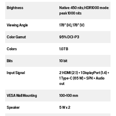
Brightness​
Native: 450 nits; HDR1000 mode:
peak 1000 nits
Viewing Angle​
178° (H), 178° (V)​
Color Gamut​
95%​ DCI-P3
Colors​
1.07 B​
Bits​
10 bit​
Input Signal​
2 HDMI (2.1) + 1 DisplayPort (1.4) +
1 Type-C (65 W) + SPK + Audio
out​
VESA Wall Mounting​
100×100 mm​
Speaker​
5 W x 2​