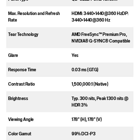
Max. Resolution and Refresh
HDMI: 3440×1440@360 Hz​DP:
Rate​
3440×1440@360 Hz​
Tear Technology
AMD FreeSync™ Premium Pro,
NVIDIA® G-SYNC® Compatible
Glare​
Yes​
Response Time​
0.03 ms (GTG)​
Contrast Ratio​
1,500,000:1 (Native)​
Brightness​
Typ. 300 nits, Peak 1300 nits @
HDR 3%​
Viewing Angle​
178° (H), 178° (V)​
Color Gamut​
99%​ DCI-P3