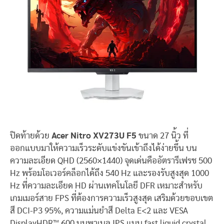
ปิดท้ายด้วย
Acer Nitro XV273U F5
ขนาด 27 นิ้ว ที่
ออกแบบมาให้ความเร็วระดับแข่งขันเข้าถึงได้ง่ายขึ้น บน
ความละเอียด QHD (2560×1440) จุดเด่นคืออัตรารีเฟรช 500
Hz พร้อมโอเวอร์คล็อกได้ถึง 540 Hz และรองรับสูงสุด 1000
Hz ที่ความละเอียด HD ผ่านเทคโนโลยี DFR เหมาะสำหรับ
เกมเมอร์สาย FPS ที่ต้องการความเร็วสูงสุด เสริมด้วยขอบเขต
สี DCI-P3 95%, ความแม่นยำสี Delta E<2 และ VESA
DisplayHDR™ 600 บนพาเนล IPS แบบ fast liquid crystal