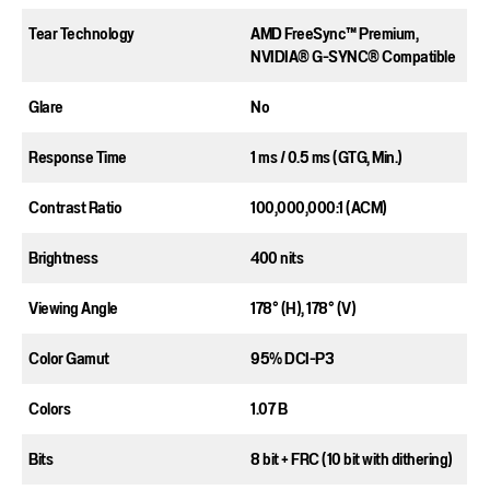
Tear Technology
AMD FreeSync™ Premium,
NVIDIA® G-SYNC® Compatible
Glare​
No​
Response Time​
1 ms / 0.5 ms (GTG, Min.)​
Contrast Ratio​
100,000,000:1 (ACM)​
Brightness​
400 nits​
Viewing Angle​
178° (H), 178° (V)​
Color Gamut​
95% DCI-P3​
Colors​
1.07 B​
Bits​
8 bit + FRC (10 bit with dithering)​