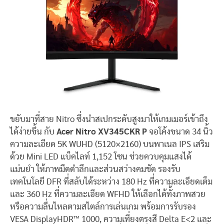
ขยับมาที่สาย Nitro ซึ่งนำสเปกระดับสูงมาให้เกมเมอร์เข้าถึง
ได้ง่ายขึ้น กับ
Acer Nitro XV345CKR P
จอโค้งขนาด 34 นิ้ว
ความละเอียด 5K WUHD (5120×2160) บนพาเนล IPS เสริม
ด้วย Mini LED แบ็คไลท์ 1,152 โซน ช่วยควบคุมแสงได้
แม่นยำ ให้ภาพมืดดำลึกและส่วนสว่างคมชัด รองรับ
เทคโนโลยี DFR ที่สลับได้ระหว่าง 180 Hz ที่ความละเอียดเต็ม
และ 360 Hz ที่ความละเอียด WFHD ให้เลือกได้ทั้งภาพสวย
หรือความลื่นไหลตามสไตล์การเล่นเกม พร้อมการรับรอง
VESA DisplayHDR™ 1000, ความเที่ยงตรงสี Delta E<2 และ