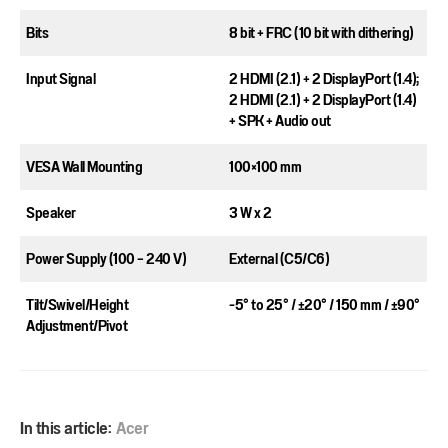
Bits​
8 bit + FRC (10 bit with dithering)​
Input Signal​
2 HDMI (2.1) + 2 DisplayPort (1.4)​;
2 HDMI (2.1) + 2 DisplayPort (1.4)
+ SPK + Audio out​
VESA Wall Mounting​
100×100 mm​
Speaker​
3 W x 2 ​
Power Supply (100 – 240 V)​
External (C5/C6)​
Tilt/Swivel/Height
-5° to 25° / ±20° / 150 mm / ±90°​
Adjustment/Pivot​
In this article:
Acer