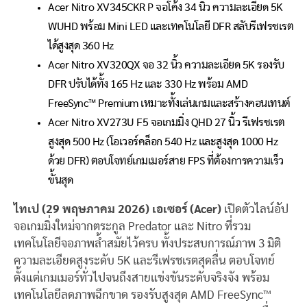
Acer Nitro XV345CKR P จอโค้ง 34 นิ้ว ความละเอียด 5K
WUHD พร้อม Mini LED และเทคโนโลยี DFR สลับรีเฟรชเรต
ได้สูงสุด 360 Hz
Acer Nitro XV320QX จอ 32 นิ้ว ความละเอียด 5K รองรับ
DFR ปรับได้ทั้ง 165 Hz และ 330 Hz พร้อม AMD
FreeSync™ Premium เหมาะทั้งเล่นเกมและสร้างคอนเทนต์
Acer Nitro XV273U F5 จอเกมมิ่ง QHD 27 นิ้ว รีเฟรชเรต
สูงสุด 500 Hz (โอเวอร์คล็อก 540 Hz และสูงสุด 1000 Hz
ด้วย DFR) ตอบโจทย์เกมเมอร์สาย FPS ที่ต้องการความเร็ว
ขั้นสุด
ไทเป (29 พฤษภาคม 2026) เอเซอร์ (Acer)
เปิดตัวไลน์อัป
จอเกมมิ่งใหม่จากตระกูล Predator และ Nitro ที่รวม
เทคโนโลยีจอภาพล้ำสมัยไว้ครบ ทั้งประสบการณ์ภาพ 3 มิติ
ความละเอียดสูงระดับ 5K และรีเฟรชเรตสุดลื่น ตอบโจทย์
ตั้งแต่เกมเมอร์ทั่วไปจนถึงสายแข่งขันระดับจริงจัง พร้อม
เทคโนโลยีลดภาพฉีกขาด รองรับสูงสุด AMD FreeSync™