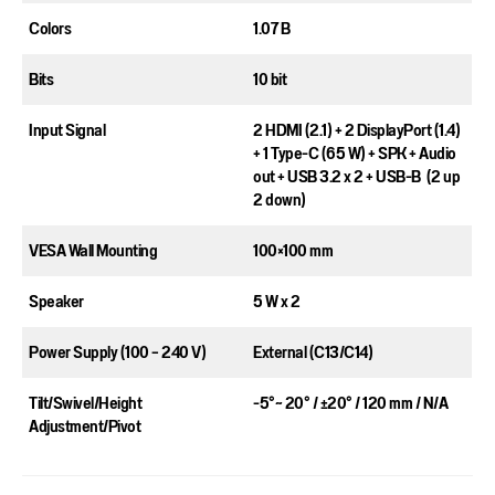
Colors​
1.07 B​
Bits​
10 bit​
Input Signal​
2 HDMI (2.1) + 2 DisplayPort (1.4)
+ 1 Type-C (65 W) + SPK + Audio
out + USB 3.2 x 2 + USB-B (2 up
2 down)​
VESA Wall Mounting​
100×100 mm​
Speaker​
5 W x 2​
Power Supply (100 – 240 V)​
External (C13/C14)​
Tilt/Swivel/Height
-5°~ 20° / ±20° / 120 mm / N/A​
Adjustment/Pivot​