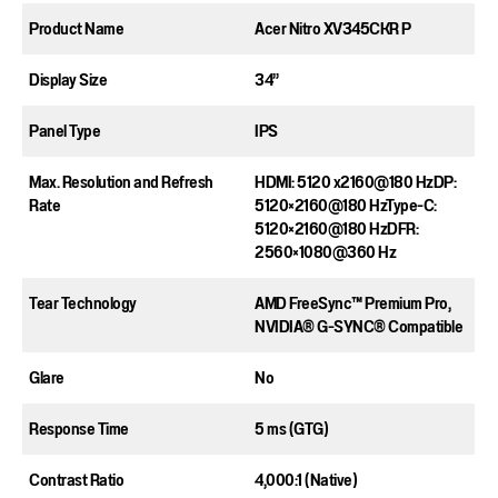
Product Name​
Acer Nitro XV345CKR P​
Display Size​
34”​
Panel Type​
IPS​
Max. Resolution and Refresh
HDMI: 5120 x2160@180 Hz​DP:
Rate​
5120×2160@180 Hz​Type-C:
5120×2160@180 Hz​DFR:
2560×1080@360 Hz
Tear Technology
AMD FreeSync™ Premium Pro,
NVIDIA® G-SYNC® Compatible
Glare​
No​
Response Time​
5 ms (GTG)​
Contrast Ratio​
4,000:1 (Native)​