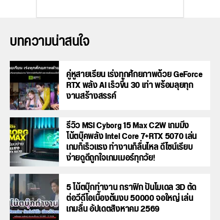
บทความน่าสนใจ
คู่หูสายเรียน เร่งทุกศักยภาพด้วย GeForce
RTX พลัง AI เร็วขึ้น 30 เท่า พร้อมลุยทุก
งานสร้างสรรค์
รีวิว MSI Cyborg 15 Max C2W เกมมิ่ง
โน้ตบุ๊คพลัง Intel Core 7+RTX 5070 เล่น
เกมก็เร็วแรง ทำงานก็ลื่นไหล ดีไซน์เรียบ
ง่ายดูดีถูกใจเกมเมอร์ทุกวัย!
5 โน้ตบุ๊กทำงาน กราฟิก ปั้นโมเดล 3D ตัด
ต่อวีดีโอเบื้องต้นงบ 50000 จอใหญ่ เล่น
เกมลื่น อัปเดตสิงหาคม 2569