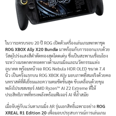
ในวาระครบรอบ 20 ปี ROG เปิดตัวเครื่องเล่นเกมพกพาชุด
ROG XBOX Ally X20 Bundle
มาพร้อมกับการออกแบบด้วย
วัสดุโปร่งแสงสีดำตัดทองสุดโดดเด่น ซึ่งเป็นสะพานเชื่อมโยง
ระหว่างมรดกตกทอดทางด้านเกมมิ่งและนวัตกรรมแห่ง
อนาคต พร้อมหน้าจอ ROG Nebula HDR OLED ขนาด 7.4
นิ้ว เป็นครั้งแรกบน ROG XBOX Ally มอบภาพที่สมจริงด้วยคอ
นทราสต์ที่ดีเยี่ยมและความคมชัดขั้นสุด ขับเคลื่อนด้วยขุม
พลังโปรเซสเซอร์ AMD Ryzen™ AI Z2 Extreme ที่ให้
ประสิทธิภาพที่ทรงพลังพร้อมฟีเจอร์ AI ที่ล้ำสมัย
เมื่อจับคู่กับแว่นตาเกมมิ่ง AR รุ่นเอกสิทธิ์เฉพาะอย่าง
ROG
XREAL R1 Edition 20
เพื่อมอบประสบการณ์การเล่นเกม