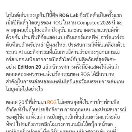
ไฮไลต์เด่นของบูธในปีนี้คือ
ROG Lab
ซึ่งเปิดตัวเป็นครั้งแรก
เมื่อปีที่แล้ว โดยบูธของ ROG ในงาน Computex 2026 นี้ จะ
พาทุกคนเชื่อมโยงอดีต ปัจจุบัน และอนาคตของแบรนด์เข้า
ด้วยกัน ผ่านพื้นที่จัดแสดงแบบอินเตอร์แอคทีฟ, ฮาร์ดแวร์ระ
ดับท็อปสำหรับเหล่าผู้หลงใหล, ประสบการณ์ที่ขับเคลื่อนด้วย
ระบบ AI และกิจกรรมที่เน้นการมีส่วนร่วมของชุมชนเกมเม
อร์ส นอกเหนือจากการเปิดตัวไลน์อัปผลิตภัณฑ์สุดพิเศษ
อย่าง
Edition 20
แล้ว นิทรรศการครั้งนี้ยังแสดงให้เห็นว่า
ตลอดสองทศวรรษแห่งนวัตกรรมของ ROG ได้มีบทบาท
สำคัญในการหล่อหลอมเทคโนโลยีและวัฒนธรรมการเล่นเกม
ในยุคถัดไปอย่างไร
ตลอด 20 ปีที่ผ่านมา
ROG
ไม่เคยหยุดยั้งในการก้าวข้ามขีด
จำกัด ทั้งในด้านประสิทธิภาพ การออกแบบ และประสบการณ์
ของผู้ใช้งาน ตั้งแต่การเป็นผู้บุกเบิกชิ้นส่วนฮาร์ดแวร์ระดับ
ท็อป ไปจนถึงการพลิกโฉมวงการเกมมิ่งโน้ตบุ๊ก หน้าจอ
มอนิเตอร์ อุปกรณ์เน็ตเวิร์ก และระบบนิเวศการเล่นเกมที่