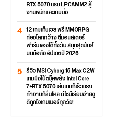
RTX 5070 แรม LPCAMM2 สู้
งานหนักและเกมมิ่ง
12 เกมเก็บเวล ฟรี MMORPG
ท่องโลกกว้าง ตีมอนสเตอร์
ฟาร์มของได้ทั้งวัน สนุกสุดมันส์
บนมือถือ อัปเดตปี 2026
รีวิว MSI Cyborg 15 Max C2W
เกมมิ่งโน้ตบุ๊คพลัง Intel Core
7+RTX 5070 เล่นเกมก็เร็วแรง
ทำงานก็ลื่นไหล ดีไซน์เรียบง่ายดู
ดีถูกใจเกมเมอร์ทุกวัย!