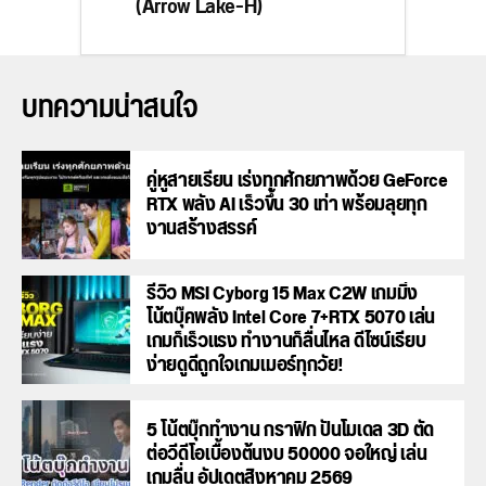
(Arrow Lake-H)
บทความน่าสนใจ
คู่หูสายเรียน เร่งทุกศักยภาพด้วย GeForce
RTX พลัง AI เร็วขึ้น 30 เท่า พร้อมลุยทุก
งานสร้างสรรค์
รีวิว MSI Cyborg 15 Max C2W เกมมิ่ง
โน้ตบุ๊คพลัง Intel Core 7+RTX 5070 เล่น
เกมก็เร็วแรง ทำงานก็ลื่นไหล ดีไซน์เรียบ
ง่ายดูดีถูกใจเกมเมอร์ทุกวัย!
5 โน้ตบุ๊กทำงาน กราฟิก ปั้นโมเดล 3D ตัด
ต่อวีดีโอเบื้องต้นงบ 50000 จอใหญ่ เล่น
เกมลื่น อัปเดตสิงหาคม 2569