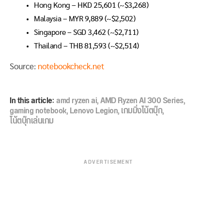
Hong Kong – HKD 25,601 (~$3,268)
Malaysia – MYR 9,889 (~$2,502)
Singapore – SGD 3,462 (~$2,711)
Thailand – THB 81,593 (~$2,514)
Source:
notebookcheck.net
In this article:
amd ryzen ai
,
AMD Ryzen AI 300 Series
,
gaming notebook
,
Lenovo Legion
,
เกมมิ่งโน้ตบุ๊ก
,
โน้ตบุ๊กเล่นเกม
ADVERTISEMENT