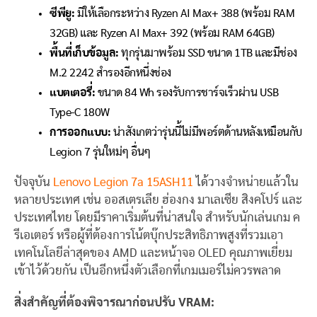
ซีพียู:
มีให้เลือกระหว่าง Ryzen AI Max+ 388 (พร้อม RAM
32GB) และ Ryzen AI Max+ 392 (พร้อม RAM 64GB)
พื้นที่เก็บข้อมูล:
ทุกรุ่นมาพร้อม SSD ขนาด 1TB และมีช่อง
M.2 2242 สำรองอีกหนึ่งช่อง
แบตเตอรี่:
ขนาด 84 Wh รองรับการชาร์จเร็วผ่าน USB
Type-C 180W
การออกแบบ:
น่าสังเกตว่ารุ่นนี้ไม่มีพอร์ตด้านหลังเหมือนกับ
Legion 7 รุ่นใหม่ๆ อื่นๆ
ปัจจุบัน
Lenovo Legion 7a 15ASH11
ได้วางจำหน่ายแล้วใน
หลายประเทศ เช่น ออสเตรเลีย ฮ่องกง มาเลเซีย สิงคโปร์ และ
ประเทศไทย โดยมีราคาเริ่มต้นที่น่าสนใจ สำหรับนักเล่นเกม ค
รีเอเตอร์ หรือผู้ที่ต้องการโน้ตบุ๊กประสิทธิภาพสูงที่รวมเอา
เทคโนโลยีล่าสุดของ AMD และหน้าจอ OLED คุณภาพเยี่ยม
เข้าไว้ด้วยกัน เป็นอีกหนึ่งตัวเลือกที่เกมเมอร์ไม่ควรพลาด
สิ่งสำคัญที่ต้องพิจารณาก่อนปรับ VRAM: