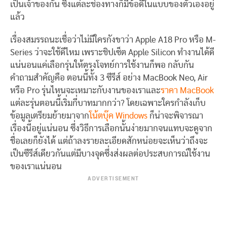
เป็นเจ้าของกัน ซึ่งแต่ละช่องทางก็มีข้อดีในแบบของตัวเองอยู่
แล้ว
เรื่องสมรรถนะเชื่อว่าไม่มีใครกังขาว่า Apple A18 Pro หรือ M-
Series ว่าจะใช้ดีไหม เพราะชิปเซ็ต Apple Silicon ทำงานได้ดี
แน่นอนแค่เลือกรุ่นให้ตรงโจทย์การใช้งานก็พอ กลับกัน
คำถามสำคัญคือ ตอนนี้ทั้ง 3 ซีรีส์ อย่าง MacBook Neo, Air
หรือ Pro รุ่นไหนจะเหมาะกับงานของเราและ
ราคา MacBook
แต่ละรุ่นตอนนี้เริ่มกี่บาทมากกว่า? โดยเฉพาะใครกำลังเก็บ
ข้อมูลเตรียมย้ายมาจาก
โน้ตบุ๊ค Windows
ก็น่าจะพิจารณา
เรื่องนี้อยู่แน่นอน ซึ่งวิธีการเลือกนั้นง่ายมากจนแทบจะดูจาก
ชื่อเลยก็ยังได้ แต่ถ้าลงรายละเอียดสักหน่อยจะเห็นว่าถึงจะ
เป็นซีรีส์เดียวกันแต่มีบางจุดซึ่งส่งผลต่อประสบการณ์ใช้งาน
ของเราแน่นอน
ADVERTISEMENT