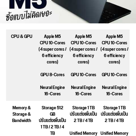
CPU & GPU
Apple M5
Apple M5
Apple M5
CPU 10-Cores
CPU 10-Cores
CPU 10-Cores
(4 super cores /
(4 super cores /
(4 super cores /
6 efficiency
6 efficiency
6 efficiency
cores)
cores)
cores)
GPU 8-Cores
GPU 10-Cores
GPU 10-Cores
Neural Engine
Neural Engine
Neural Engine
16-Cores
16-Cores
16-Cores
Memory &
Storage 512
Storage 1 TB
Storage 1 TB
Storage &
GB
ปรับแต่งเพิ่มเป็น
ปรับแต่งเพิ่มเป็น
Bandwidth
ปรับแต่งเพิ่มเป็น
2 TB / 4 TB
2 TB / 4 TB
1 TB / 2 TB / 4
TB
Unified Memory
Unified Memory