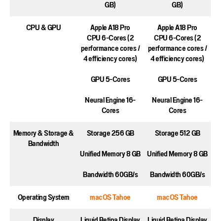
GB)
GB)
CPU & GPU
Apple A18 Pro
Apple A18 Pro
CPU 6-Cores (2
CPU 6-Cores (2
performance cores /
performance cores /
4 efficiency cores)
4 efficiency cores)
GPU 5-Cores
GPU 5-Cores
Neural Engine 16-
Neural Engine 16-
Cores
Cores
Memory & Storage &
Storage 256 GB
Storage 512 GB
Bandwidth
Unified Memory 8 GB
Unified Memory 8 GB
Bandwidth 60GB/s
Bandwidth 60GB/s
Operating System
macOS Tahoe
macOS Tahoe
Display
Liquid Retina Display
Liquid Retina Display