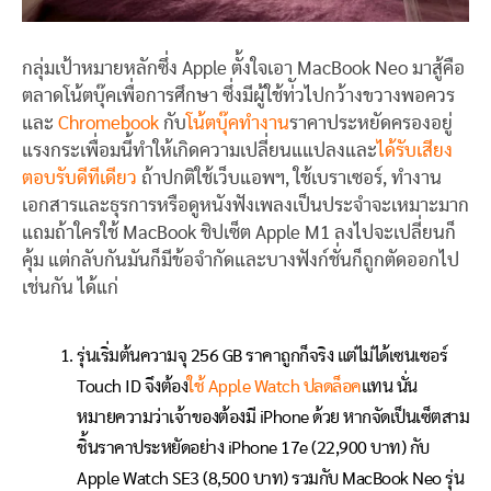
กลุ่มเป้าหมายหลักซึ่ง Apple ตั้งใจเอา MacBook Neo มาสู้คือ
ตลาดโน้ตบุ๊คเพื่อการศึกษา ซึ่งมีผู้ใช้ท่ัวไปกว้างขวางพอควร
และ
Chromebook
กับ
โน้ตบุ๊คทำงาน
ราคาประหยัดครองอยู่
แรงกระเพื่อมนี้ทำให้เกิดความเปลี่ยนแแปลงและ
ได้รับเสียง
ตอบรับดีทีเดียว
ถ้าปกติใช้เว็บแอพฯ, ใช้เบราเซอร์, ทำงาน
เอกสารและธุรการ​หรือดูหนังฟังเพลงเป็นประจำจะเหมาะมาก
แถมถ้าใครใช้ MacBook ชิปเซ็ต Apple M1 ลงไปจะเปลี่ยนก็
คุ้ม แต่กลับกันมันก็มีข้อจำกัดและบางฟังก์ชั่นก็ถูกตัดออกไป
เช่นกัน ได้แก่
รุ่นเริ่มต้นความจุ 256 GB ราคาถูกก็จริง แต่ไม่ได้เซนเซอร์
Touch ID จึงต้อง
ใช้ Apple Watch ปลดล็อค
แทน นั่น
หมายความว่าเจ้าของต้องมี iPhone ด้วย หากจัดเป็นเซ็ตสาม
ชิ้นราคาประหยัดอย่าง iPhone 17e (22,900 บาท) กับ
Apple Watch SE3 (8,500 บาท) รวมกับ MacBook Neo รุ่น