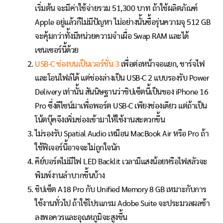
เริ่มต้น จะมีค่าใช้จ่ายรวม 51,300 บาท ถ้าใช้ผลิตภัณฑ์
Apple อยู่แล้วก็ไม่มีปัญหา ไม่อย่างนั้นซื้อรุ่นความจุ 512 GB
จะคุ้มกว่าทั้งมีหน่วยความจำเผื่อ Swap RAM และได้
เซนเซอร์นี้ด้วย
USB-C ช่องบนเป็นเวอร์ชั่น 3
เพื่อต่อหน้าจอแยก, ชาร์จไฟ
และโอนไฟล์ได้ แต่ช่องล่างเป็น USB-C 2 แบบรองรับ Power
Delivery เท่านั้น สันนิษฐานว่าชิปเซ็ตนี้เป็นของ iPhone 16
Pro ซึ่งดีไซน์มาเพื่อพอร์ต USB-C เพียงช่องเดียว แต่ถ้าเป็น
โน้ตบุ๊คจึงเพิ่มช่องเข้ามาให้ใช้งานสะดวกขึ้น
ไม่รองรับ Spatial Audio เหมือน MacBook Air หรือ Pro ถ้า
ใช้ฟีเจอร์นี้อาจจะไม่ถูกใจนัก
คีย์บอร์ดไม่มีไฟ LED Backlit เวลามีแสงน้อยหรือไฟสลัวจะ
พิมพ์งานลำบากขึ้นบ้าง
ชิปเซ็ต A18 Pro กับ Unified Memory 8 GB เหมาะกับการ
ใช้งานทั่วไป ถ้าใช้โปรแกรม Adobe Suite จะประมวลผลช้า
ลงพอควรและอุณหภูมิจะสูงขึ้น