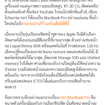
ทำงานได้รอบด้านแล้ว มืออาชีพต้องรันงานใหญ่กินกำลัง
เครื่องอย่างแต่งภาพความละเอียดสูง, ทำ 3D CG, ตัดต่อคลิป
ตั้งแต่ระดับทำขึ้นช่อง YouTube ไปจนโปรดักชั่นเฮ้าส์, เขียน
โปรแกรม ฯลฯ ก็ต้องเป็น MacBook Pro อย่างแน่นอน ซึ่งถ้า
ใครสนใจก็
สามารถอ่านรีวิวฉบับเต็มได้ที่นี่
เนื่องจากเป็นรุ่นเรือธงเชิดหน้าชูตาของ Apple จึงมีตัวเลือก
อัพเกรดได้เยอะแถมมีฟีเจอร์ใช้งานมากสุด ตัวอย่างเช่นหน้า
จอ Liquid Retina XDR พร้อมเทคโนโลยี ProMotion 120 Hz
เลือกเปลี่ยนเป็นจอภาพ Nano-texture ลดแสงสะท้อนได้, มี
พอร์ตเช่ือมต่อให้มากสุด, อัพเกรด Storage SSD และ Unified
memory ไปได้มหาศาลเพื่อรองรับงานใหญ่ต้องใช้หน่วยความ
จำเยอะ รวมถึงต่อหน้าจอแยกความละเอียดสูงได้หลายบาน
พร้อมกัน ฯลฯ หากบริษัทไหนต้องใช้เครื่องสเปคพิเศษก็สั่ง
ปรับแต่งสเปคเอง (CTO) ได้แต่แลกกับการรอสินค้านาน
พอควร
ข้อควรทราบอีกอย่างนอกจากเรื่อง
ราคา MacBook Pro
คือ
ขนาดตัวเครื่องมีผลกับการเลือกชิปเซ็ต นั่นคือขนาดหน้าจอ