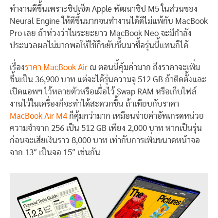
ทำงานดีขึ้นเพราะชิปเซ็ต Apple พัฒนาชิป M5 ในส่วนของ
Neural Engine ให้ดีขึ้นมากจนทำงานได้ดีไม่แพ้กับ MacBook
Pro เลย ถ้าห่วงว่าในระยะยาว MacBook Neo จะมีกำลัง
ประมวลผลไม่มากพอให้ใช้ก็ขยับขึ้นมาซื้อรุ่นนี้แทนก็ได้
เรื่อง
ราคา MacBook Air
ณ ตอนนี้คุ้มค่ามาก ถึงราคาจะเพิ่ม
ขึ้นเป็น 36,900 บาท แต่จะได้รุ่นความจุ 512 GB ถ้าติดตั้งและ
เปิดแอพฯ ไว้หลายตัวหรือเผื่อไว้ Swap RAM หรือเก็บไฟล์
งานไว้ในเครื่องก็จะทำได้สะดวกขึ้น ถ้าเทียบกับราคา
MacBook Air M4
ก็คุ้มกว่ามาก เหมือนจ่ายค่าอัพเกรดหน่วย
ความจำจาก 256 เป็น 512 GB เพียง 2,000 บาท หากเป็นรุ่น
ก่อนจะเสียเงินราว 8,000 บาท เท่ากับการเพิ่มขนาดหน้าจอ
จาก 13″ เป็นจอ 15″ เช่นกัน