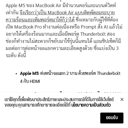
Apple M5 ของ MacBook Air มีจำนวนคอร์และแบนด์วิดท์
เท่ากัน
จึงเรียกว่าเป็น MacBook Air แบบติดพัดลมระบาย
ความร้อนและเพิ่มพอร์ตมาให้ก็ว่าได้
ซึ่งเหมาะกับผู้ใช้ที่ต้อง
เปิด MacBook Pro ทำงานต่อเนื่องหรือ Prompt สั่ง AI แล้วไม่
อยากให้เครื่องร้อนมากและเมื่อมีพอร์ต Thunderbolt สอง
ช่องก็ทำงานไม่สะดวกก็ขยับมาใช้รุ่นนี้แทนได้ แถมชิปเซ็ตก็มี
ผลต่อการต่อหน้าจอแยกความละเอียดสูงด้วย ซึ่งแบ่งเป็น 3
ระดับ ดังนี้
Apple M5
: ต่อหน้าจอแยก 2 บาน ด้วยพอร์ต Thunderbolt
4 กับ HDMI
2 จอ ความละเอียดสูงสุด 6K 60 Hz หรือ 4K 144 Hz
เราใช้คุกกี้เพื่อพัฒนาประสิทธิภาพ และประสบการณ์ที่ดีในการใช้เว็บไซต์
1 จอ ความละเอียดปกติสูงสุด 8K 60 Hz หรือ 5K
ของคุณ คุณสามารถศึกษารายละเอียดได้ที่
นโยบายความเป็นส่วนตัว
120 Hz หรือ 4K 240 Hz
ยอมรับ
Apple M5 Pro
: ต่อหน้าจอแยก 3 บาน ด้วยพอร์ต