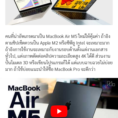
คนที่น่าอัพเกรดมาเป็น MacBook Air M5 ใหม่ให้คุ้มค่า ถ้าอิง
ตามชิปเซ็ตควรเป็น Apple M2 หรือซีพียู Intel จะเหมาะมาก
ถ้าอิงการใช้งานจะเหมาะกับงานรอบด้านตั้งแต่งานเอกสาร
ทั่วไป, แต่งภาพตัดต่อคลิปความละเอียดสูง 4K ได้ดี ส่วนงาน
ปั้นโมเดล 3D หรือเขียนโปรแกรมก็ได้ แต่แบบฉาบฉวยไม่บ่อย
มาก ถ้าใช้บ่อยแนะนำให้ซื้อ MacBook Pro จะดีกว่า