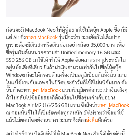
ก่อนจะมี MacBook Neo ให้ผู้ที่อยากใช้โน้ตบุ๊ค Apple ซื้อ ก็มี
แต่ Air ซึ่ง
ราคา MacBook
รุ่นนี้จะว่าประหยัดก็ไม่เต็มปาก
เพราะต้องมีเงินสดหรือเงินผ่อนอย่างน้อย 35,000 บาท เพื่อ
ซื้อรุ่นเริ่มต้นหน่วยความจำ Unified memory 16 GB และ
SSD 256 GB มาใช้ได้ ทำให้ Apple จับตลาดราคาประหยัดไม่
อยู่หมัดเสียทีเดียว ยิ่งถ้านำเงินจำนวนเท่ากันไปซื้อโน้ตบุ๊ค
Windows ก็จะได้กรอบตัวเครื่องเป็นอลูมิเนียมกันทั้งนั้น แถม
ในแง่ใช้งานกับแอพฯ ในชีวิตประจำวันก็ใช้ดีไม่หนีกันมาก ดัง
นั้นถ้าจะหา
ราคา MacBook
แบบเป็นมิตรต่อกระเป๋าเงินจริงๆ
ถ้าไม่กลับไปซื้อมือสองก็ต้องย้อนไปซื้อรุ่นเก่าเก็บอย่าง
MacBook Air M2 (16/256 GB) แทน จึงถือว่า
ราคา MacBook
ณ ตอนนั้นก็ไม่ได้เป็นมิตรต่อทุกคนนัก ยังไม่รวมว่าซื้อมาใช้
แล้วไม่ตอบโจทย์งานบางประเภทจึงต้อง
ส่งคืน
อีกด้วย
อย่างไรก็ตาม ปัจจัยที่ทำให้ MacBook Neo สำเร็จได้ระดับนี้