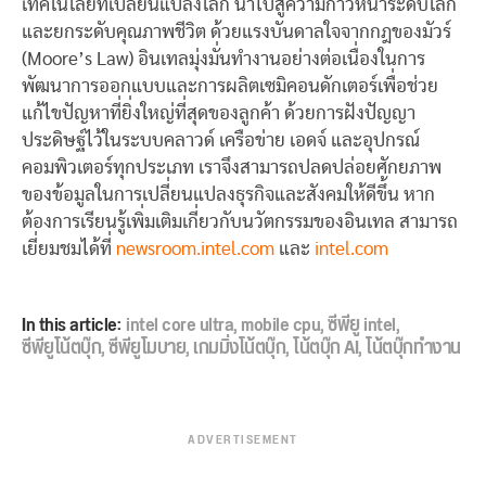
เทคโนโลยีที่เปลี่ยนแปลงโลก นำไปสู่ความก้าวหน้าระดับโลก
และยกระดับคุณภาพชีวิต ด้วยแรงบันดาลใจจากกฎของมัวร์
(Moore’s Law) อินเทลมุ่งมั่นทำงานอย่างต่อเนื่องในการ
พัฒนาการออกแบบและการผลิตเซมิคอนดักเตอร์เพื่อช่วย
แก้ไขปัญหาที่ยิ่งใหญ่ที่สุดของลูกค้า ด้วยการฝังปัญญา
ประดิษฐ์ไว้ในระบบคลาวด์ เครือข่าย เอดจ์ และอุปกรณ์
คอมพิวเตอร์ทุกประเภท เราจึงสามารถปลดปล่อยศักยภาพ
ของข้อมูลในการเปลี่ยนแปลงธุรกิจและสังคมให้ดีขึ้น หาก
ต้องการเรียนรู้เพิ่มเติมเกี่ยวกับนวัตกรรมของอินเทล สามารถ
เยี่ยมชมได้ที่
newsroom.intel.com
และ
intel.com
In this article:
intel core ultra
,
mobile cpu
,
ซีพียู intel
,
ซีพียูโน้ตบุ๊ก
,
ซีพียูโมบาย
,
เกมมิ่งโน้ตบุ๊ก
,
โน้ตบุ๊ก AI
,
โน้ตบุ๊กทำงาน
ADVERTISEMENT