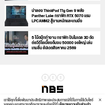
น่าลอง ThinkPad T1g Gen 9 พลัง
Panther Lake กราฟิก RTX 5070 แรม
LPCAMM2 สู้งานหนักและเกมมิ่ง
5 โน้ตบุ๊กทำงาน กราฟิก ปั้นโมเดล 3D ตัด
ต่อวีดีโอเบื้องต้นงบ 50000 จอใหญ่ เล่น
เกมลื่น อัปเดตสิงหาคม 2569
เราใช้คุกกี้เพื่อพัฒนาประสิทธิภาพ และประสบการณ์ที่ดีในการใช้เว็บไซต์
จัดสเปค
ค้นหา
บทความ
รีวิวล่าสุด
บทความยอดนิยม
ติดต่อเรา
ของคุณ คุณสามารถศึกษารายละเอียดได้ที่
นโยบายความเป็นส่วนตัว