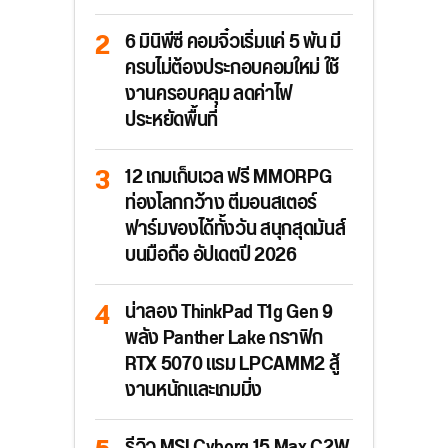
6 มินิพีซี คอมจิ๋วเริ่มแค่ 5 พัน มี
ครบไม่ต้องประกอบคอมใหม่ ใช้
งานครอบคลุม ลดค่าไฟ
ประหยัดพื้นที่
12 เกมเก็บเวล ฟรี MMORPG
ท่องโลกกว้าง ตีมอนสเตอร์
ฟาร์มของได้ทั้งวัน สนุกสุดมันส์
บนมือถือ อัปเดตปี 2026
น่าลอง ThinkPad T1g Gen 9
พลัง Panther Lake กราฟิก
RTX 5070 แรม LPCAMM2 สู้
งานหนักและเกมมิ่ง
รีวิว MSI Cyborg 15 Max C2W