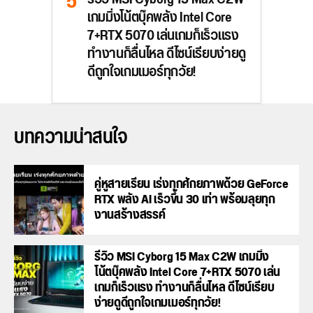
เกมมิ่งโน้ตบุ๊คพลัง Intel Core
7+RTX 5070 เล่นเกมก็เร็วแรง
ทำงานก็ลื่นไหล ดีไซน์เรียบง่ายดู
ดีถูกใจเกมเมอร์ทุกวัย!
บทความน่าสนใจ
คู่หูสายเรียน เร่งทุกศักยภาพด้วย GeForce
RTX พลัง AI เร็วขึ้น 30 เท่า พร้อมลุยทุก
งานสร้างสรรค์
รีวิว MSI Cyborg 15 Max C2W เกมมิ่ง
โน้ตบุ๊คพลัง Intel Core 7+RTX 5070 เล่น
เกมก็เร็วแรง ทำงานก็ลื่นไหล ดีไซน์เรียบ
ง่ายดูดีถูกใจเกมเมอร์ทุกวัย!