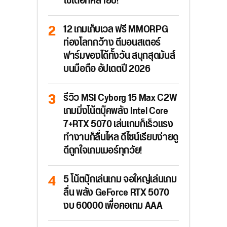
ใช้ได้อีกหลายปี!
12 เกมเก็บเวล ฟรี MMORPG
ท่องโลกกว้าง ตีมอนสเตอร์
ฟาร์มของได้ทั้งวัน สนุกสุดมันส์
บนมือถือ อัปเดตปี 2026
รีวิว MSI Cyborg 15 Max C2W
เกมมิ่งโน้ตบุ๊คพลัง Intel Core
7+RTX 5070 เล่นเกมก็เร็วแรง
ทำงานก็ลื่นไหล ดีไซน์เรียบง่ายดู
ดีถูกใจเกมเมอร์ทุกวัย!
5 โน้ตบุ๊กเล่นเกม จอใหญ่เล่นเกม
ลื่น พลัง GeForce RTX 5070
งบ 60000 เพื่อคอเกม AAA