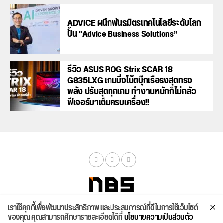
ADVICE ผนึกพันธมิตรเทคโนโลยีระดับโลก
ปั้น “Advice Business Solutions”
รีวิว ASUS ROG Strix SCAR 18
G835LXG เกมมิ่งโน้ตบุ๊กเรือธงสุดทรง
พลัง ปรับสุดทุกเกม ทำงานหนักก็ไม่กลัว
ฟีเจอร์มาเต็มครบเครื่อง!!
เราใช้คุกกี้เพื่อพัฒนาประสิทธิภาพ และประสบการณ์ที่ดีในการใช้เว็บไซต์
จัดสเปค
ค้นหา
บทความ
รีวิวล่าสุด
บทความยอดนิยม
ติดต่อเรา
ของคุณ คุณสามารถศึกษารายละเอียดได้ที่
นโยบายความเป็นส่วนตัว