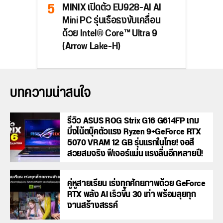
MINIX เปิดตัว EU928-AI AI
Mini PC รุ่นเรือธงขับเคลื่อน
ด้วย Intel® Core™ Ultra 9
(Arrow Lake-H)
บทความน่าสนใจ
รีวิว ASUS ROG Strix G16 G614FP เกม
มิ่งโน้ตบุ๊คตัวแรง Ryzen 9+GeForce RTX
5070 VRAM 12 GB รุ่นแรกในไทย! จอสี
สวยสมจริง ฟีเจอร์แน่น แรงลื่นอีกหลายปี!
คู่หูสายเรียน เร่งทุกศักยภาพด้วย GeForce
RTX พลัง AI เร็วขึ้น 30 เท่า พร้อมลุยทุก
งานสร้างสรรค์