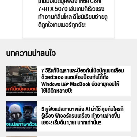
เกมมิ่งโน้ตบุ๊คพลัง Intel Core
7+RTX 5070 เล่นเกมก็เร็วแรง
ทำงานก็ลื่นไหล ดีไซน์เรียบง่ายดู
ดีถูกใจเกมเมอร์ทุกวัย!
บทความน่าสนใจ
7 วิธีแก้ปัญหาและป้องกันโน๊ตบุ๊คแบตเสื่อม
ด้วยตัวเอง แบตเสื่อมป้องกันได้ทั้ง
Windows และ MacBook ยืดอายุคอมให้
ใช้ได้อีกหลายปี!
5 หูฟังแปลภาษาพลัง AI น่าใช้ คุยกับใครก็
รู้เรื่อง ฟีเจอร์ครบเครื่อง ทำงานง่ายขึ้น
เยอะ! เริ่มต้น 1,161 บาทเท่านั้น!!