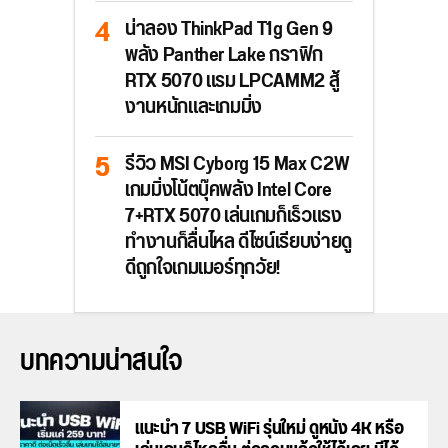
น่าลอง ThinkPad T1g Gen 9
พลัง Panther Lake กราฟิก
RTX 5070 แรม LPCAMM2 สู้
งานหนักและเกมมิ่ง
รีวิว MSI Cyborg 15 Max C2W
เกมมิ่งโน้ตบุ๊คพลัง Intel Core
7+RTX 5070 เล่นเกมก็เร็วแรง
ทำงานก็ลื่นไหล ดีไซน์เรียบง่ายดู
ดีถูกใจเกมเมอร์ทุกวัย!
บทความน่าสนใจ
แนะนำ 7 USB WiFi รุ่นใหม่ ดูหนัง 4K หรือ