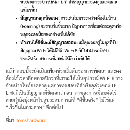
ช่วยลดการรบกวนเหล่านี้ ทำให้สัญญาณของคุณแรงและ
เสถียรขึ้น
สัญญาณหลุดน้อยลง:
การเดินไปมาระหว่างห้องในบ้าน
(Roaming) จะราบรื่นขึ้นมาก ปัญหาการเชื่อมต่อสะดุดหรือ
หลุดจะลดน้อยลงอย่างเห็นได้ชัด
ทำงานได้ดีขึ้นแม้สัญญาณอ่อน:
แม้คุณจะอยู่ในจุดที่รับ
สัญญาณ Wi-Fi ได้ไม่ดีนัก Wi-Fi 8 ก็ยังสามารถรักษา
ประสิทธิภาพการเชื่อมต่อให้ดีกว่าเดิมได้
แม้ว่าตอนนี้จะยังเป็นเพียงช่วงเริ่มต้นของการพัฒนา และคง
ต้องใช้เวลาอีกหลายปีกว่าที่เราจะได้เห็นอุปกรณ์ Wi-Fi 8 วาง
จำหน่ายในท้องตลาด แต่การทดสอบที่สำเร็จลุล่วงของ TP-
Link ก็เป็นสัญญาณที่ชัดเจนว่า อนาคตของการเชื่อมต่อไร้
สายกำลังมุ่งหน้าไปสู่ประสบการณ์ที่ “ดีขึ้นจริง” ไม่ใช่แค่
“เร็วขึ้นในกระดาษ” อีกต่อไป
ที่มา:
tomshardware