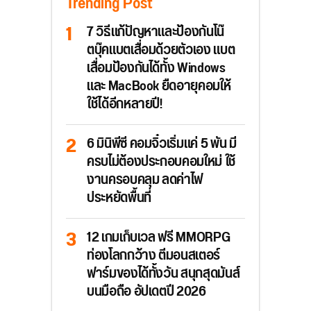
Trending Post
7 วิธีแก้ปัญหาและป้องกันโน๊
ตบุ๊คแบตเสื่อมด้วยตัวเอง แบต
เสื่อมป้องกันได้ทั้ง Windows
และ MacBook ยืดอายุคอมให้
ใช้ได้อีกหลายปี!
6 มินิพีซี คอมจิ๋วเริ่มแค่ 5 พัน มี
ครบไม่ต้องประกอบคอมใหม่ ใช้
งานครอบคลุม ลดค่าไฟ
ประหยัดพื้นที่
12 เกมเก็บเวล ฟรี MMORPG
ท่องโลกกว้าง ตีมอนสเตอร์
ฟาร์มของได้ทั้งวัน สนุกสุดมันส์
บนมือถือ อัปเดตปี 2026