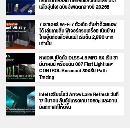
เล่นเกมก็ไหลลื่น ต่อคอมแล้วใช้ได้เลย มีไว้
แล้วอุ่นใจ! ฉบับอัพเดตกลางปี 2026!!
7 เราเตอร์ Wi-Fi 7 ตัวเด็ด ตั้งค่าด้วยแอพ
ได้ เล่นเกมลื่น ฟีเจอร์ครบเครื่อง เน็ตบ้าน
ใครอืดต่อแล้วลื่นแน่! เริ่มต้น 2,880 บาท
เท่านั้น!
NVIDIA เปิดตัว DLSS 4.5 MFG 6X เริ่ม 31
มีนาคมนี้ พร้อมดัน 007 First Light และ
CONTROL Resonant รองรับ Path
Tracing
Intel เตรียมโชว์ Arrow Lake Refresh วันที่
17 มีนาคม ลุ้นอัปเกรดเกม 1080p และงาน
มัลติทาสก์ให้ดีขึ้น