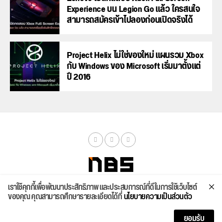
Experience บน Legion Go แล้ว ใครสนใจ
สามารถสมัครเข้าไปลองก่อนเปิดจริงได้
Project Helix ไม่ใช่ของใหม่ แผนรวม Xbox
กับ Windows ของ Microsoft เริ่มมาตั้งแต่
ปี 2016
เราใช้คุกกี้เพื่อพัฒนาประสิทธิภาพ และประสบการณ์ที่ดีในการใช้เว็บไซต์
จัดสเปค
ค้นหา
บทความ
รีวิวล่าสุด
บทความยอดนิยม
ติดต่อเรา
ของคุณ คุณสามารถศึกษารายละเอียดได้ที่
นโยบายความเป็นส่วนตัว
Copyright © 2026
ยอมรับ