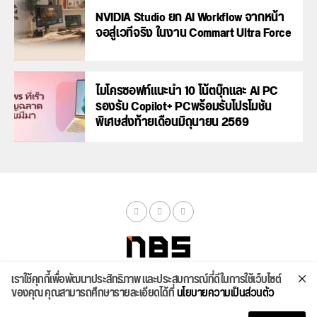
NVIDIA Studio ยก AI Workflow จากหน้า
จอสู่เวทีจริง ในงาน Commart Ultra Force
ไมโครซอฟท์แนะนำ 10 โน้ตบุ๊กและ AI PC
รองรับ Copilot+ PCพร้อมรับโปรโมชัน
พิเศษส่งท้ายเดือนมิถุนายน 2569
เราใช้คุกกี้เพื่อพัฒนาประสิทธิภาพ และประสบการณ์ที่ดีในการใช้เว็บไซต์
จัดสเปค
ค้นหา
บทความ
รีวิวล่าสุด
บทความยอดนิยม
ติดต่อเรา
ของคุณ คุณสามารถศึกษารายละเอียดได้ที่
นโยบายความเป็นส่วนตัว
Copyright © 2026