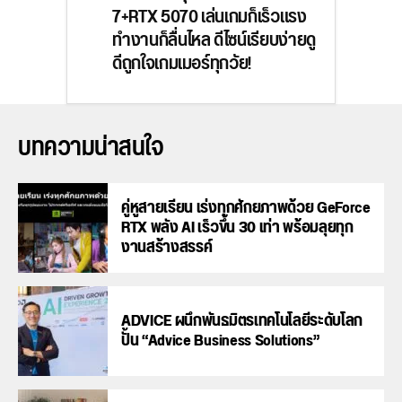
7+RTX 5070 เล่นเกมก็เร็วแรง
ทำงานก็ลื่นไหล ดีไซน์เรียบง่ายดู
ดีถูกใจเกมเมอร์ทุกวัย!
บทความน่าสนใจ
คู่หูสายเรียน เร่งทุกศักยภาพด้วย GeForce
RTX พลัง AI เร็วขึ้น 30 เท่า พร้อมลุยทุก
งานสร้างสรรค์
ADVICE ผนึกพันธมิตรเทคโนโลยีระดับโลก
ปั้น “Advice Business Solutions”