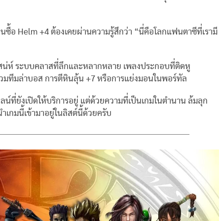
ินซื้อ Helm +4 ต้องเคยผ่านความรู้สึกว่า “นี่คือโลกแฟนตาซีที่เรามี
เสน่ห์ ระบบคลาสที่ลึกและหลากหลาย เพลงประกอบที่ติดหู
รรวมทีมล่าบอส การตีหินลุ้น +7 หรือการแย่งมอนในพอร์ทัล
น์ที่ยังเปิดให้บริการอยู่ แต่ด้วยความที่เป็นเกมในตำนาน ล้มลุก
นี้เข้ามาอยู่ในลิสต์นี้ด้วยครับ