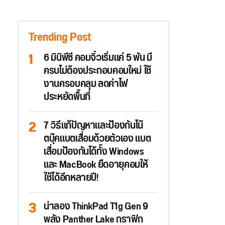
Trending Post
6 มินิพีซี คอมจิ๋วเริ่มแค่ 5 พัน มี
ครบไม่ต้องประกอบคอมใหม่ ใช้
งานครอบคลุม ลดค่าไฟ
ประหยัดพื้นที่
7 วิธีแก้ปัญหาและป้องกันโน๊
ตบุ๊คแบตเสื่อมด้วยตัวเอง แบต
เสื่อมป้องกันได้ทั้ง Windows
และ MacBook ยืดอายุคอมให้
ใช้ได้อีกหลายปี!
น่าลอง ThinkPad T1g Gen 9
พลัง Panther Lake กราฟิก