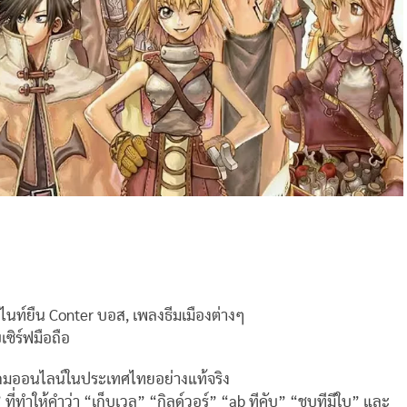
ไนท์ยืน Conter บอส, เพลงธีมเมืองต่างๆ
ซิร์ฟมือถือ
กมออนไลน์ในประเทศไทยอย่างแท้จริง
ที่ทำให้คำว่า “เก็บเวล” “กิลด์วอร์” “ab ทีคับ” “ชุบทีมีใบ” และ