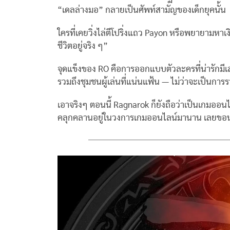
“เดลล่างมอ” กลายเป็นศัพท์สามัญของเด็กยุคนั้น
ใครที่เคยวิ่งไล่ตีโปริ่งแถว Payon หรือพยายามหาเง
ชีวิตอยู่จริง ๆ”
จุดแข็งของ RO คือการออกแบบตัวละครที่น่ารักมี
รวมถึงชุมชนผู้เล่นที่แน่นแฟ้น — ไม่ว่าจะเป็นกา
เอาจริงๆ ตอนนี้ Ragnarok ก็ยังถือว่าเป็นเกมออนไล
คลุกคลานอยู่ในวงการเกมออนไลน์มานาน เลยขอนำเกม