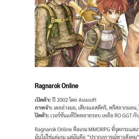
Ragnarok Online
เปิดตัว:
ปี 2002 โดย Asiasoft
ภาพจำ:
เดลล่างมอ, เสียงแอสตีคริ, พรีสลากมอน, 
ปิดตัว:
เวอร์ชันแท้ปิดหลายรอบ เหลือ RO GGT กับเ
Ragnarok Online คือเกม MMORPG ที่จุดกระแสเ
มันไม่ใช่แค่เกม แต่มันคือ “ปรากฏการณ์ทางสังคม” 