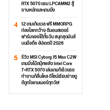
RTX 5070 แรม LPCAMM2 สู้
งานหนักและเกมมิ่ง
12 เกมเก็บเวล ฟรี MMORPG
ท่องโลกกว้าง ตีมอนสเตอร์
ฟาร์มของได้ทั้งวัน สนุกสุดมันส์
บนมือถือ อัปเดตปี 2026
รีวิว MSI Cyborg 15 Max C2W
เกมมิ่งโน้ตบุ๊คพลัง Intel Core
7+RTX 5070 เล่นเกมก็เร็วแรง
ทำงานก็ลื่นไหล ดีไซน์เรียบง่ายดู
ดีถูกใจเกมเมอร์ทุกวัย!