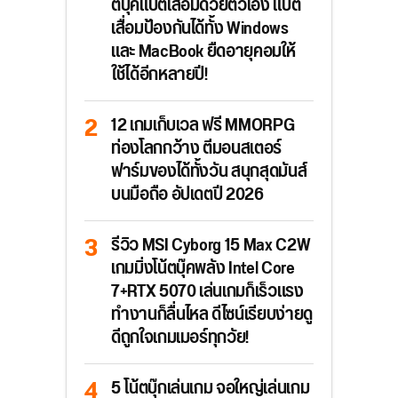
ตบุ๊คแบตเสื่อมด้วยตัวเอง แบต
เสื่อมป้องกันได้ทั้ง Windows
และ MacBook ยืดอายุคอมให้
ใช้ได้อีกหลายปี!
12 เกมเก็บเวล ฟรี MMORPG
ท่องโลกกว้าง ตีมอนสเตอร์
ฟาร์มของได้ทั้งวัน สนุกสุดมันส์
บนมือถือ อัปเดตปี 2026
รีวิว MSI Cyborg 15 Max C2W
เกมมิ่งโน้ตบุ๊คพลัง Intel Core
7+RTX 5070 เล่นเกมก็เร็วแรง
ทำงานก็ลื่นไหล ดีไซน์เรียบง่ายดู
ดีถูกใจเกมเมอร์ทุกวัย!
5 โน้ตบุ๊กเล่นเกม จอใหญ่เล่นเกม