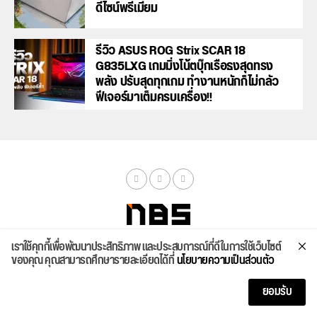
ดีไซน์พรีเมียม
รีวิว ASUS ROG Strix SCAR 18
G835LXG เกมมิ่งโน้ตบุ๊กเรือธงสุดทรง
พลัง ปรับสุดทุกเกม ทำงานหนักก็ไม่กลัว
ฟีเจอร์มาเต็มครบเครื่อง!!
เราใช้คุกกี้เพื่อพัฒนาประสิทธิภาพ และประสบการณ์ที่ดีในการใช้เว็บไซต์
จัดสเปค
ค้นหา
บทความ
รีวิวล่าสุด
บทความยอดนิยม
ติดต่อเรา
ของคุณ คุณสามารถศึกษารายละเอียดได้ที่
นโยบายความเป็นส่วนตัว
Copyright © 2026
ยอมรับ