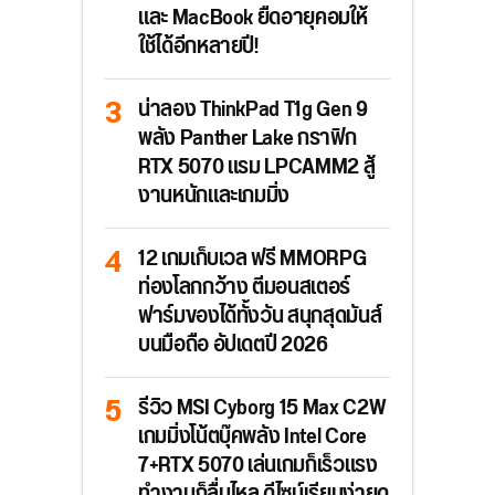
และ MacBook ยืดอายุคอมให้
ใช้ได้อีกหลายปี!
น่าลอง ThinkPad T1g Gen 9
พลัง Panther Lake กราฟิก
RTX 5070 แรม LPCAMM2 สู้
งานหนักและเกมมิ่ง
12 เกมเก็บเวล ฟรี MMORPG
ท่องโลกกว้าง ตีมอนสเตอร์
ฟาร์มของได้ทั้งวัน สนุกสุดมันส์
บนมือถือ อัปเดตปี 2026
รีวิว MSI Cyborg 15 Max C2W
เกมมิ่งโน้ตบุ๊คพลัง Intel Core
7+RTX 5070 เล่นเกมก็เร็วแรง
ทำงานก็ลื่นไหล ดีไซน์เรียบง่ายดู