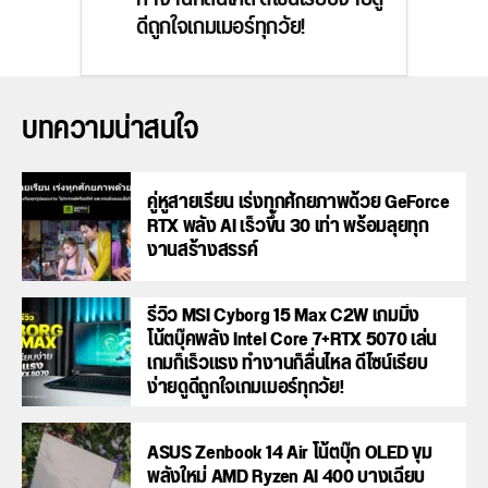
ดีถูกใจเกมเมอร์ทุกวัย!
บทความน่าสนใจ
คู่หูสายเรียน เร่งทุกศักยภาพด้วย GeForce
RTX พลัง AI เร็วขึ้น 30 เท่า พร้อมลุยทุก
งานสร้างสรรค์
รีวิว MSI Cyborg 15 Max C2W เกมมิ่ง
โน้ตบุ๊คพลัง Intel Core 7+RTX 5070 เล่น
เกมก็เร็วแรง ทำงานก็ลื่นไหล ดีไซน์เรียบ
ง่ายดูดีถูกใจเกมเมอร์ทุกวัย!
ASUS Zenbook 14 Air โน้ตบุ๊ก OLED ขุม
พลังใหม่ AMD Ryzen AI 400 บางเฉียบ