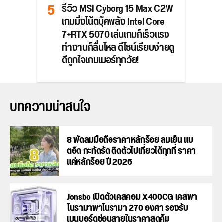
รีวิว MSI Cyborg 15 Max C2W
เกมมิ่งโน้ตบุ๊คพลัง Intel Core
7+RTX 5070 เล่นเกมก็เร็วแรง
ทำงานก็ลื่นไหล ดีไซน์เรียบง่ายดู
ดีถูกใจเกมเมอร์ทุกวัย!
บทความน่าสนใจ
8 พัดลมมือถือราคาหลักร้อย ลมเย็น แบ
ตอึด กะทัดรัด ติดตัวไปเที่ยวได้ทุกที่ ราคา
แค่หลักร้อย ปี 2026
Jonsbo เปิดตัวเคสคอม X400CG เคสพา
โนรามาพาโนรามา 270 องศา รองรับ
เมนบอร์ดซ่อนสายในราคาสุดคุ้ม