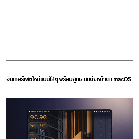
อินเทอร์เฟซใหม่แบบใสๆ พร้อมลูกเล่นแต่งหน้าตา macOS