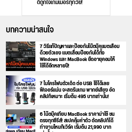
ดีถูกใจเกมเมอร์ทุกวัย!
บทความน่าสนใจ
7 วิธีแก้ปัญหาและป้องกันโน๊ตบุ๊คแบตเสื่อม
ด้วยตัวเอง แบตเสื่อมป้องกันได้ทั้ง
Windows และ MacBook ยืดอายุคอมให้
ใช้ได้อีกหลายปี!
7 ไมโครโฟนตัวเด็ด ต่อ USB ใช้ได้เลย
ฟีเจอร์แน่น จะสตรีมเกม พากย์เสียง อัด
คลิปก็เหมาะ เริ่มต้น 495 บาทเท่านั้น!
6 โน้ตบุ๊คเทียบ MacBook ราคาน่าใช้ ชน
ตรงทุกซีรีส์! สเปคคุ้มค่าตัว ตัดคลิปก็ได้
ทำงานไหนก็เวิร์ค เริ่มต้น 21,990 บาท