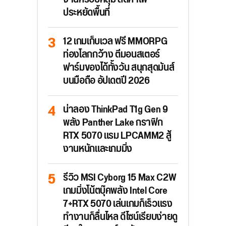
ประหยัดพื้นที่
12 เกมเก็บเวล ฟรี MMORPG
ท่องโลกกว้าง ตีมอนสเตอร์
ฟาร์มของได้ทั้งวัน สนุกสุดมันส์
บนมือถือ อัปเดตปี 2026
น่าลอง ThinkPad T1g Gen 9
พลัง Panther Lake กราฟิก
RTX 5070 แรม LPCAMM2 สู้
งานหนักและเกมมิ่ง
รีวิว MSI Cyborg 15 Max C2W
เกมมิ่งโน้ตบุ๊คพลัง Intel Core
7+RTX 5070 เล่นเกมก็เร็วแรง
ทำงานก็ลื่นไหล ดีไซน์เรียบง่ายดู