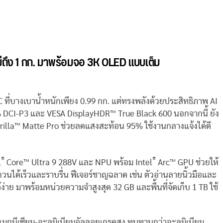
่ถึง
1
กก
.
มาพร้อมจอ
3K OLED
แบบเต็ม
 ที่บางเบาน้ำหนักเพียง 0.99 กก. แต่ทรงพลังด้วยประสิทธิภาพ AI
% DCI-P3 และ VESA DisplayHDR™ True Black 600 นอกจากนี้ ยัง
 Gorilla™ Matte Pro ช่วยลดแสงสะท้อน 95% ใช้งานกลางแจ้งได้ดี
®
®
l
Core™ Ultra 9 288V และ NPU พร้อม Intel
Arc™ GPU ช่วยให้
ด้เร็วและราบรื่น ฟีเจอร์ชาญฉลาด เช่น ตัวอ่านลายนิ้วมือและ
่าย มาพร้อมหน่วยความจำสูงสุด 32 GB และพื้นที่จัดเก็บ 1 TB ใช้
มกนีเซียม-อะลูมิเนียมอัลลอยเกรดสูง ทนทานกว่าอะลูมิเนียม