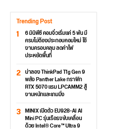
Trending Post
6 มินิพีซี คอมจิ๋วเริ่มแค่ 5 พัน มี
ครบไม่ต้องประกอบคอมใหม่ ใช้
งานครอบคลุม ลดค่าไฟ
ประหยัดพื้นที่
น่าลอง ThinkPad T1g Gen 9
พลัง Panther Lake กราฟิก
RTX 5070 แรม LPCAMM2 สู้
งานหนักและเกมมิ่ง
MINIX เปิดตัว EU928-AI AI
Mini PC รุ่นเรือธงขับเคลื่อน
ด้วย Intel® Core™ Ultra 9