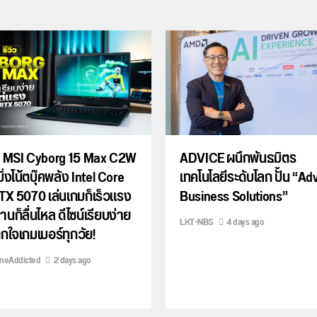
ิว MSI Cyborg 15 Max C2W
ADVICE ผนึกพันธมิตร
ิ่งโน้ตบุ๊คพลัง Intel Core
เทคโนโลยีระดับโลก ปั้น “Ad
TX 5070 เล่นเกมก็เร็วแรง
Business Solutions”
นก็ลื่นไหล ดีไซน์เรียบง่าย
LKT-NBS
4 days ago
ถูกใจเกมเมอร์ทุกวัย!
ineAddicted
2 days ago