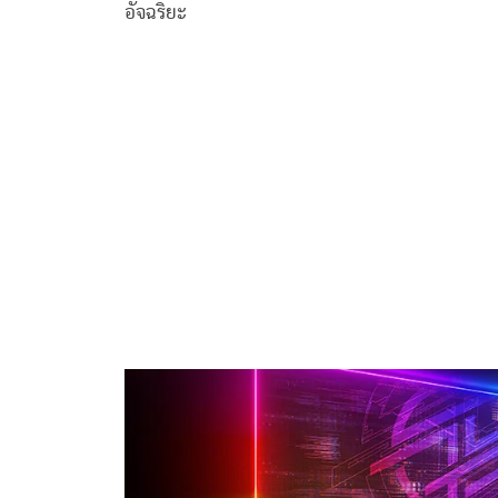
อัจฉริยะ