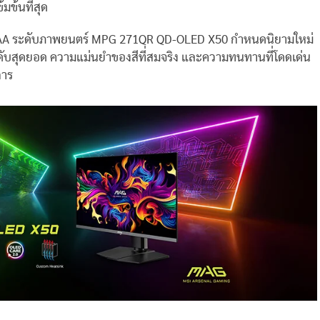
มข้นที่สุด
เกม AAA ระดับภาพยนตร์ MPG 271QR QD-OLED X50 กำหนดนิยามใหม่
ับสุดยอด ความแม่นยำของสีที่สมจริง และความทนทานที่โดดเด่น
การ