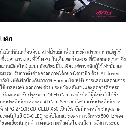
นเลิศ
ีขับเคลื่อนด้วย AI ที่ล้ำสมัยเพื่อยกระดับประสบการณ์ผู้ใช้
ึ่งผสานรวม IC ที่ใช้ NPU กับเซ็นเซอร์ CMOS ที่เปิดตลอดเวลา ซึ่ง
เรียลไทม์ ระบบอัจฉริยะนี้ไม่เพียงแต่ตรวจจับผู้ใช้เท่านั้น แต่
สามารถปรับการตั้งค่าของจอภาพได้อย่างไดนามิก ด้วย AI-driven
ยอัตโนมัติเพื่อป้องกันอาการ Burn-in โดยปรับการแสดงผลตามการ
ู้ใช้ ระบบจะปิดจอภาพ ช่วยประหยัดพลังงานและลดการสึกหรอ
่องและปรับปรุงระบบ OLED Care เทคโนโลยีนี้จึงมั่นใจได้ถึง
กษาประสิทธิภาพสูงสุด AI Care Sensor ยังช่วยเพิ่มประสิทธิภาพ
ห้ MPG 271QR QD-OLED X50 เป็นโซลูชันที่ทรงพลัง ชาญฉลาด
ู่กับเทคโนโลยี QD-OLED ระดับโลกและอัตราการรีเฟรช 500Hz ของ
ที่ยอดเยี่ยมในทุกด้าน ตั้งแต่ภาพที่สดใสไปจนถึงการจัดการระบบ