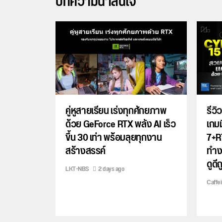
บทความน่าสนใจ
คู่หูสายเรียน เร่งทุกศักยภาพ
รีว
ด้วย GeForce RTX พลัง AI เร็ว
เกมม
ขึ้น 30 เท่า พร้อมลุยทุกงาน
7+R
สร้างสรรค์
ทำงา
ดูดี
LKT-NBS
2 days ago
Caffe