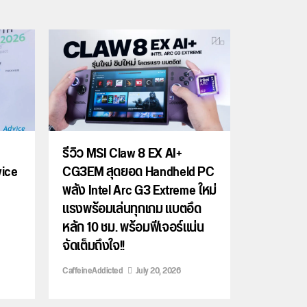
รีวิว MSI Claw 8 EX AI+
vice
CG3EM สุดยอด Handheld PC
พลัง Intel Arc G3 Extreme ใหม่
แรงพร้อมเล่นทุกเกม แบตอึด
หลัก 10 ชม. พร้อมฟีเจอร์แน่น
จัดเต็มถึงใจ!!
CaffeineAddicted
July 20, 2026