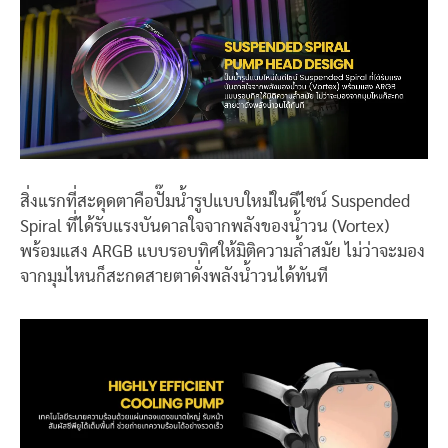
สิ่งแรกที่สะดุดตาคือปั๊มน้ำรูปแบบใหม่ในดีไซน์ Suspended
Spiral ที่ได้รับแรงบันดาลใจจากพลังของน้ำวน (Vortex)
พร้อมแสง ARGB แบบรอบทิศให้มิติความล้ำสมัย ไม่ว่าจะมอง
จากมุมไหนก็สะกดสายตาดั่งพลังน้ำวนได้ทันที