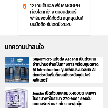
12 เกมเก็บเวล ฟรี MMORPG
ท่องโลกกว้าง ตีมอนสเตอร์
ฟาร์มของได้ทั้งวัน สนุกสุดมันส์
บนมือถือ อัปเดตปี 2026
บทความน่าสนใจ
Supermicro แต่งตั้ง Ascenti เป็นตัวแทน
จำหน่ายอย่างเป็นทางการ พร้อมลุยตลาด
AI Infrastructure ขุมพลังประมวลผล AI
ตั้งแต่ระดับเริ่มต้นจนถึงระดับซุปเปอร์
คลัสเตอร์
Jonsbo เปิดตัวเคสคอม X400CG เคสพา
โนรามาพาโนรามา 270 องศา รองรับ
เมนบอร์ดซ่อนสายในราคาสุดคุ้ม