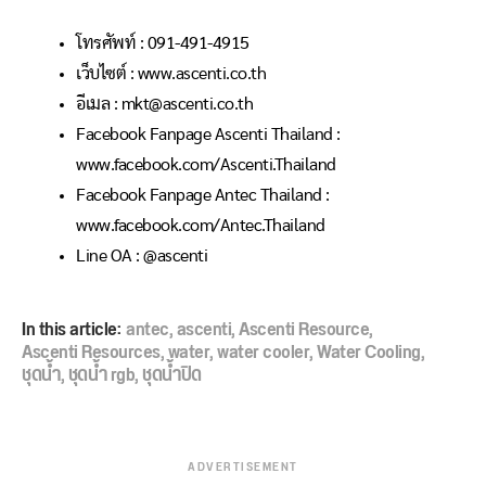
โทรศัพท์ : 091-491-4915
เว็บไซต์ : www.ascenti.co.th
อีเมล : mkt@ascenti.co.th
Facebook Fanpage Ascenti Thailand :
www.facebook.com/Ascenti.Thailand
Facebook Fanpage Antec Thailand :
www.facebook.com/Antec.Thailand
Line OA : @ascenti
In this article:
antec
,
ascenti
,
Ascenti Resource
,
Ascenti Resources
,
water
,
water cooler
,
Water Cooling
,
ชุดน้ำ
,
ชุดน้ำ rgb
,
ชุดน้ำปิด
ADVERTISEMENT