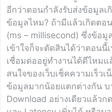
อีกว่าตอนกำลังรับส่งข้อมูล
ข้อมูลไหม? ถ้ามีแล้วเกิดตอ
(ms – millisecond) ซึ่งข้อม
เข้าใจก็จะตัดสินได้ว่าตอนนี้เ
เชื่อมต่ออยู่ทำงานได้ดีไหมแล
สนใจของเว็บเช็คความเร็วเน็
ข้อมูลมากน้อยแตกต่างกัน บา
Download อย่างเดียวแล้วกดด
และ Latency เพิ่มได้ หรือบา