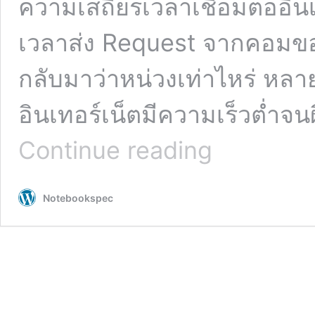
ความเสถียรเวลาเชื่อมต่ออินเ
เวลาส่ง Request จากคอมขอ
กลับมาว่าหน่วงเท่าไหร่ หล
อินเทอร์เน็ตมีความเร็วต่ำจ
แนะนำ
Continue reading
7
เว็บ
เช็ค
Notebookspec
ความเร็ว
เน็ต
น่า
ใช้
พร้อม
เบอร์
Call
Center