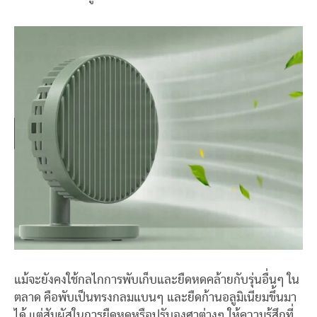
แม้จะยังคงใช้กลไกการพับเก็บและยืดหดคล้ายกับรุ่นอื่นๆ ใน
ตลาด คือพับเป็นทรงกลมแบนๆ และยืดก้านอลูมิเนียมขึ้นมา
ได้ แต่สัมผัสในการยืดหดหรือปรับองศาต่างๆ ให้ความรู้สึกที่