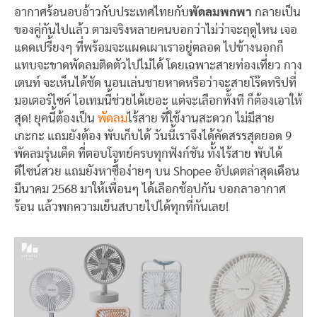
อากาศร้อนอบอ้าวกับประเทศไทยกับ
พัดลมพกพา
กลายเป็น
ของคู่กันไปแล้ว ตามจริงหลายคนบอกว่าไม่ว่าจะฤดูไหน เจอ
แดดเปรี้ยงๆ ที่พร้อมจะแผดเผาเราอยู่ตลอด ไปข้างนอกก็
แทบจะขาดพัดลมติดตัวไปไม่ได้ โดยเฉพาะสายท่องเที่ยว กาง
เตนท์ จะเห็นได้ชัด นอนเล่นชายหาดหรือว่าจะสายโร๊ดทริปที่
มอเตอร์ไซค์ ไอเทมนี้ช่วยได้เยอะ แต่จะเลือกทั้งที ก็ต้องเอาให้
สุด! ยุคนี้ต้องเป็น
พัดลม
ไร้สาย ที่ใช้งานสะดวก ไม่มีสาย
เกะกะ แถมยังต้อง พับเก็บได้ วันนี้เราจึงได้คัดสรรสุดยอด 9
พัดลมรุ่นเด็ด ที่ตอบโจทย์ครบทุกฟังก์ชัน ทั้งไร้สาย พับได้
ดีไซน์สวย แถมยังหาซื้อง่ายๆ บน Shopee อัปเดตล่าสุดเดือน
มีนาคม 2568 มาให้เพื่อนๆ ได้เลือกช้อปกัน บอกลาอากาศ
ร้อน แล้วพกความเย็นสบายไปได้ทุกที่กันเลย!