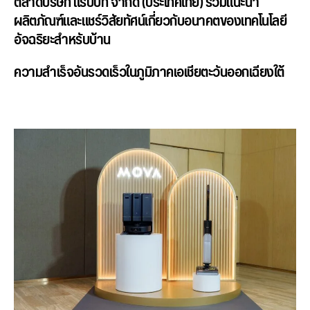
ตลาดบริษัท แรบบิท จำกัด (ประเทศไทย)
ร่วมแนะนำ
ผลิตภัณฑ์และแชร์วิสั
ยทัศน์เกี่ยวกั
บอนาคตของเทคโนโลยี
อัจฉริ
ยะสำหรับบ้าน
ความสำเร็จอันรวดเร็วในภูมิ
ภาคเอเชียตะวันออกเฉียงใต้