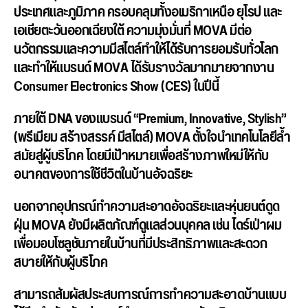
ประเทศและภูมิภาค ครอบคลุมทั้งอเมริกาเหนือ ยุโรป และ
เอเชียตะวันออกเฉียงใต้ ความมุ่งมั่นที่ MOVA มีต่อ
นวัตกรรมและความมีสไตล์
ทำให้ได้รับการยอมรับทั่วโลก
และทำให้แบรนด์ MOVA ได้รับรางวัลมากมายจากงาน
Consumer Electronics Show (CES) ในปีนี้
ภายใต้ DNA ของแบรนด์ “Premium, Innovative, Stylish”
(พรีเมียม สร้างสรรค์ มีสไตล์) MOVA ตั้งใจนำเทคโนโลยีล้ำ
สมัยสู่ผู้
บริโภค โดยมีเป้าหมายเพื่อสร้างภาพใหม่
ให้กับ
อนาคตของการใช้ชีวิตในบ้
านอัจฉริยะ
นอกจากอุปกรณ์ทำความสะอาดอัจฉริ
ยะและหุ่นยนต์ดูด
ฝุ่น MOVA ยังมีผลิตภัณฑ์ดูแลส่วนบุคคล เช่น ไดร์เป่าผม
เพื่อมอบโซลูชันภายในบ้านที่มี
ประสิทธิภาพและสะดวก
สบายให้กั
บผู้บริโภค
สามารถสัมผัสประสบการณ์
การทำความสะอาดบ้านแบบ