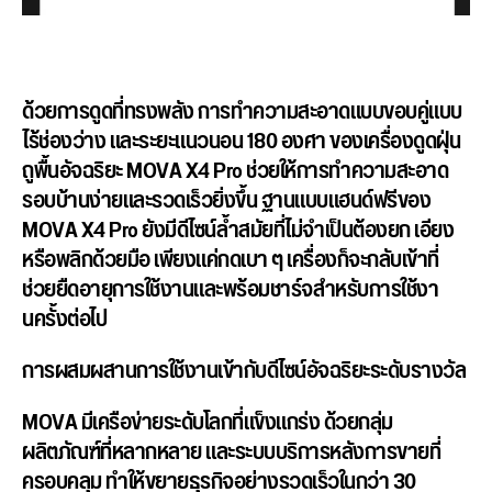
ด้วยการดูดที่ทรงพลัง การทำความสะอาดแบบขอบคู่แบบ
ไร้
ช่องว่าง และระยะแนวนอน 180 องศา ของเครื่องดูดฝุ่น
ถูพื้นอัจฉริ
ยะ MOVA X4 Pro ช่วยให้การทำความสะอาด
รอบบ้านง่
ายและรวดเร็วยิ่งขึ้น
ฐานแบบแฮนด์ฟรีของ
MOVA X4 Pro
ยังมีดีไซน์ล้ำสมัยที่ไม่
จำเป็นต้องยก เอียง
หรือพลิกด้วยมือ เพียงแค่กดเบา ๆ เครื่องก็จะกลับเข้าที่
ช่วยยืดอายุการใช้งานและพร้
อมชาร์จสำหรับการใช้งา
นครั้งต่
อไป
การผสมผสานการใช้งานเข้ากับดี
ไซน์อัจฉริยะระดับรางวัล
MOVA มีเครือข่ายระดับโลกที่แข็งแกร่
ง ด้วยกลุ่ม
ผลิตภัณฑ์ที่หลากหลาย และระบบบริการหลังการขายที่
ครอบคลุม ทำให้ขยายธุรกิจอย่างรวดเร็
วในกว่า 30