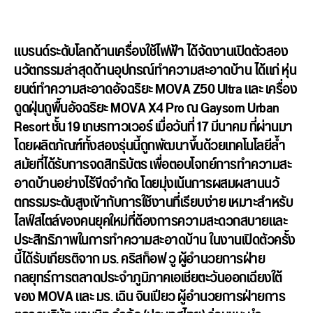
แบรนด์ระดับโลกด้านเครื่องใช้
ไฟฟ้า ได้จัดงานเปิดตัวสอง
นวัตกรรมล่
าสุดด้านอุปกรณ์ทำความสะอาดบ้าน ได้แก่
หุ่น
ยนต์ทำความสะอาดอัจฉริยะ MOVA Z50 Ultra และ เครื่อง
ดูดฝุ่นถูพื้นอัจฉริยะ MOVA X4 Pro
ณ Gaysorn Urban
Resort ชั้น 19 เกษรทาวเวอร์ เมื่อวันที่ 17 มีนาคม ที่ผ่านมา
โดยผลิตภัณฑ์ทั้งสองรุ่นนี้ถู
กพัฒนาขึ้นด้วยเทคโนโลยีล้ำ
สมั
ยที่ได้รับการจดสิทธิบัตร เพื่อตอบโจทย์การทำความสะ
อาดบ้
านอย่างไร้ขีดจำกัด โดยมุ่งเน้นการผสมผสานนวั
ตกรรมระดับสูงเข้ากับการใช้
งานที่เรียบง่าย เหมาะสำหรับ
ไลฟ์สไตล์ของคนยุ
คใหม่ที่ต้
องการความสะดวกสบายและ
ประสิทธิ
ภาพในการทำความสะอาดบ้าน ในงานเปิดตัวครั้ง
นี้ได้รับเกี
ยรติจาก
มร. คริสท็อฟ วู ผู้อำนวยการฝ่าย
กลยุทธ์
การตลาดประจำภูมิภาคเอเชียตะวั
นออกเฉียงใต้
ของ MOVA
และ
มร. เฉิน จินเปียว ผู้อำนวยการฝ่ายการ