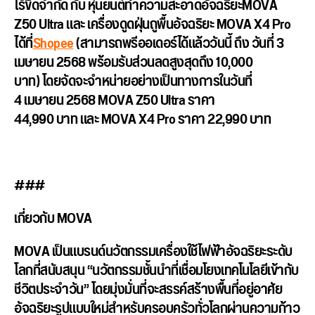
ไร้ขี
ดจำกัด กับ หุ่นยนต์ทำความสะอาดอัจฉริ
ยะMOVA
Z50 Ultra และ เครื่องดูดฝุ่นถูพื้นอัจฉริยะ MOVA X4 Pro
ได้ที่
Shopee
(สามารถพรีออเดอร์ได้แล้ววันนี้ ถึง วันที่ 3
เมษายน 2568 พร้อมรับส่วนลดสูงสุดถึง 10,000
บาท) โดยจัดจะจำหน่ายอย่างเป็
นทางการในวันที่
4 เมษายน 2568
MOVA Z50 Ultra ราคา
44,990 บาท
และ
MOVA X4 Pro ราคา 22,990 บาท
###
เกี่ยวกับ MOVA
MOVA เป็นแบรนด์นวัตกรรมเครื่องใช้
ไฟฟ้าอัจฉริยะระดับ
โลกที่สนั
บสนุน “นวัตกรรมชั้นนำที่เชื่
อมโยงเทคโนโลยีเข้ากับ
ชีวิ
ตประจำวัน” โดยมุ่งมั่นที่จะสรรค์สร้างพื้
นที่อยู่อาศัย
อัจฉริยะรู
ปแบบใหม่สำหรับครอบครัวทั่
วโลกผ่านความก้าว