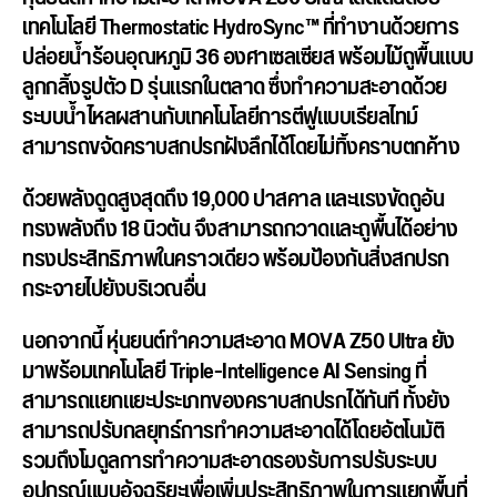
เทคโนโลยี
Thermostatic HydroSync™
ที่ทำงานด้วยการ
ปล่
อยน้ำร้อนอุณหภูมิ 36 องศาเซลเซียส พร้อมไม้ถูพื้นแบบ
ลูกกลิ้งรูปตั
ว D รุ่นแรกในตลาด ซึ่งทำความสะอาดด้วย
ระบบน้ำ
ไหลผสานกับเทคโนโลยีการตีฟู
แบบเรียลไทม์
สามารถขจัดคราบสกปรกฝังลึกได้
โดยไม่ทิ้งคราบตกค้าง
ด้วยพลังดูดสูงสุดถึง 19,000 ปาสคาล และแรงขัดถูอัน
ทรงพลังถึง 18 นิวตัน จึงสามารถกวาดและถูพื้นได้อย่
าง
ทรงประสิทธิภาพในคราวเดียว พร้อมป้องกันสิ่
งสกปรก
กระจายไปยังบริเวณอื่น
นอกจากนี้ หุ่นยนต์ทำความสะอาด MOVA Z50 Ultra ยัง
มาพร้อมเทคโนโลยี
Triple-Intelligence AI Sensing
ที่
สามารถแยกแยะประเภทของคราบสกปรก
ได้ทันที ทั้งยัง
สามารถปรับกลยุทธ์
การทำความสะอาดได้โดยอัตโนมัติ
รวมถึงโมดูลการทำความสะอาดรองรั
บการปรับระบบ
อุปกรณ์แบบอัจฉริ
ยะเพื่อเพิ่มประสิทธิ
ภาพในการแยกพื้นที่