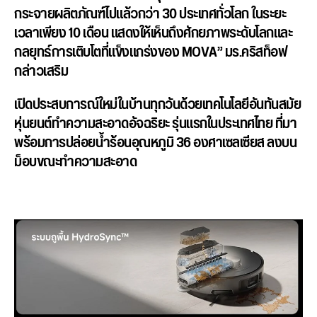
กระจายผลิตภัณฑ์ไปแล้วกว่า 30 ประเทศทั่วโลก ในระยะ
เวลาเพียง 10 เดือน แสดงให้เห็นถึงศักยภาพระดั
บโลกและ
กลยุทธ์การเติบโตที่แข็
งแกร่งของ MOVA”
มร.คริสท็อฟ
กล่าวเสริม
เปิดประสบการณ์ใหม่ในบ้านทุกวั
นด้วยเทคโนโลยีอันทันสมัย
หุ่นยนต์ทำความสะอาดอัจฉริยะ รุ่นแรกในประเทศไทย ที่มา
พร้อมการปล่อยน้ำร้อนอุ
ณหภูมิ 36 องศาเซลเซียส ลงบน
ม็อบขณะทำความสะอาด