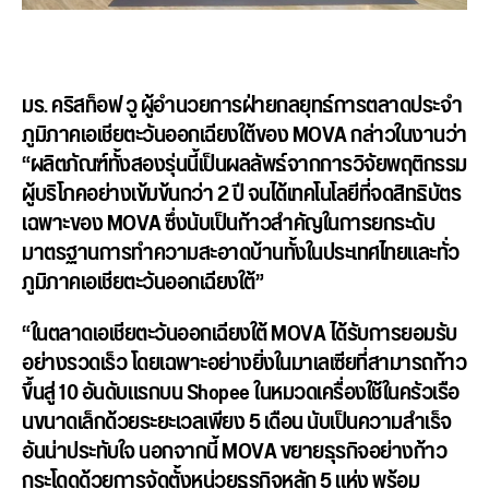
มร. คริสท็อฟ วู ผู้อำนวยการฝ่ายกลยุทธ์
การตลาดประจำ
ภูมิภาคเอเชียตะวั
นออกเฉียงใต้ของ MOVA
กล่าวในงานว่า
“ผลิตภัณฑ์ทั้งสองรุ่นนี้เป็
นผลลัพธ์จากการวิจัยพฤติกรรม
ผู้
บริโภคอย่างเข้มข้นกว่า 2 ปี จนได้เทคโนโลยีที่จดสิทธิบั
ตร
เฉพาะของ MOVA ซึ่งนับเป็นก้าวสำคั
ญในการยกระดั
บ
มาตรฐานการทำความสะอาดบ้านทั้
งในประเทศไทยและทั่ว
ภูมิ
ภาคเอเชียตะวันออกเฉียงใต้”
“ในตลาดเอเชียตะวันออกเฉียงใต้ MOVA ได้รับการยอมรับ
อย่างรวดเร็ว โดยเฉพาะอย่างยิ่งในมาเลเซียที่
สามารถก้าว
ขึ้นสู่ 10 อันดับแรกบน Shopee ในหมวดเครื่องใช้ในครัวเรื
อ
นขนาดเล็กด้วยระยะเวลเพียง 5 เดือน นับเป็นความสำเร็จ
อันน่าประทั
บใจ นอกจากนี้ MOVA ขยายธุรกิจอย่างก้าว
กระโดดด้
วยการจัดตั้งหน่วยธุรกิจหลัก 5 แห่ง พร้อม