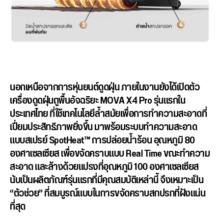
นอกเหนือจากการหุ่นยนต์ดูดฝุ่น ภายในงานยังได้เปิดตัว
เครื่องดู
ดฝุ่นถูพื้นอัจฉริยะ MOVA X4 Pro
รุ่นแรกใน
ประเทศไทย
ที่ใช้
เทคโนโลยีล้ำสมัยเพื่
อการทำความสะอาดที่
เปี่ยมประสิ
ทธิภาพยิ่งขึ้น มาพร้
อมระบบทำความสะอาด
แบบสเปรย์ SpotHeat™
การปล่อยน้ำร้อน
อุณหภูมิ 80
องศาเซลเซียส
เพื่อขจัดคราบแบบ Real Time
ขณะทำความ
สะอาด และล้างด้วยแปรงที่อุณหภูมิ 100 องศาเซลเซียส
นับเป็นผลิตภัณฑ์รุ่นแรกที่มีคุ
ณสมบัติเหล่านี้ จึงเหมาะเป็น
“ตัวช่วย” ที่สมบูรณ์แบบในการขจั
ดคราบสกปรกที่ฝังแน่น
ที่สุด