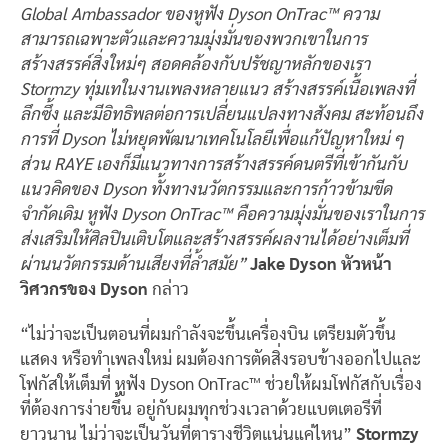
Global Ambassador ของหูฟัง Dyson OnTrac™ ความ
สามารถเฉพาะตัวและความมุ่งมั่นของพวกเขาในการ
สร้างสรรค์สิ่งใหม่ๆ สอดคล้องกับปรัชญาหลักของเรา
Stormzy ทุ่มเทในงานเพลงหลายแนว สร้างสรรค์เนื้อเพลงที่
ลึกซึ้ง และมีอิทธิพลต่อการเปลี่ยนแปลงทางสังคม สะท้อนถึง
การที่ Dyson ไม่หยุดพัฒนาเทคโนโลยีเพื่อแก้ปัญหาใหม่ ๆ
ส่วน RAYE เองก็มีแนวทางการสร้างสรรค์ดนตรีที่เข้ากันกับ
แนวคิดของ Dyson ทั้งทางนวัตกรรมและการก้าวข้ามขีด
จำกัดเดิม หูฟัง Dyson OnTrac™ คือความมุ่งมั่นของเราในการ
ส่งเสริมให้ศิลปินเติบโตและสร้างสรรค์ผลงานได้อย่างเต็มที่
ผ่านนวัตกรรมด้านเสียงที่ล้ำสมัย”
Jake Dyson
หัวหน้า
วิศวกรของ
Dyson
กล่าว
“ไม่ว่าจะเป็นตอนที่ผมกำลังจะขึ้นเครื่องบิน เตรียมตัวขึ้น
แสดง หรือทำเพลงใหม่ ผมต้องการตัดสิ่งรอบข้างออกไปและ
โฟกัสให้เต็มที่ หูฟัง Dyson OnTrac™ ช่วยให้ผมโฟกัสกับเรื่อง
ที่ต้องการง่ายขึ้น อยู่กับผมทุกช่วงเวลาด้วยแบตเตอรีที่
ยาวนาน ไม่ว่าจะเป็นวันที่ตารางชีวิตแน่นแค่ไหน”
Stormzy