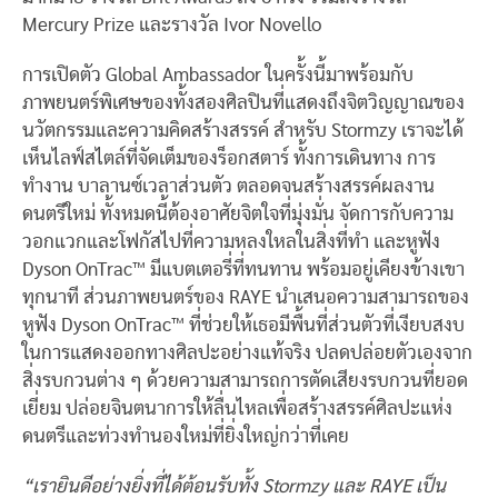
Mercury Prize และรางวัล Ivor Novello
การเปิดตัว Global Ambassador ในครั้งนี้มาพร้อมกับ
ภาพยนตร์พิเศษของทั้งสองศิลปินที่แสดงถึงจิตวิญญาณของ
นวัตกรรมและความคิดสร้างสรรค์ สำหรับ Stormzy เราจะได้
เห็นไลฟ์สไตล์ที่จัดเต็มของร็อกสตาร์ ทั้งการเดินทาง การ
ทำงาน บาลานซ์เวลาส่วนตัว ตลอดจนสร้างสรรค์ผลงาน
ดนตรีใหม่ ทั้งหมดนี้ต้องอาศัยจิตใจที่มุ่งมั่น จัดการกับความ
วอกแวกและโฟกัสไปที่ความหลงใหลในสิ่งที่ทำ และหูฟัง
Dyson OnTrac™ มีแบตเตอรี่ที่ทนทาน พร้อมอยู่เคียงข้างเขา
ทุกนาที ส่วนภาพยนตร์ของ RAYE นำเสนอความสามารถของ
หูฟัง Dyson OnTrac™ ที่ช่วยให้เธอมีพื้นที่ส่วนตัวที่เงียบสงบ
ในการแสดงออกทางศิลปะอย่างแท้จริง ปลดปล่อยตัวเองจาก
สิ่งรบกวนต่าง ๆ ด้วยความสามารถการตัดเสียงรบกวนที่ยอด
เยี่ยม ปล่อยจินตนาการให้ลื่นไหลเพื่อสร้างสรรค์ศิลปะแห่ง
ดนตรีและท่วงทำนองใหม่ที่ยิ่งใหญ่กว่าที่เคย
“เรายินดีอย่างยิ่งที่ได้ต้อนรับทั้ง Stormzy และ RAYE เป็น