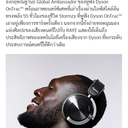
อังกฤษในฐานะ Global Ambassador ของหูฟัง Dyson
OnTrac™ พร้อมภาพยนตร์พิเศษที่เล่าเรื่องผ่านไลฟ์สไตล์อัน
ทรงพลัง 55 ชั่วโมงของชีวิต Stormzy ที่หูฟัง Dyson OnTrac™
เอาอยู่เพียงการชาร์จครั้งเดียว นอกจากนี้ยังถ่ายทอดมุมมอง
แห่งศิลปะของเสียงดนตรีไปกับ RAYE แสดงให้เห็นถึง
ประสิทธิภาพของเทคโนโลยีเครื่องเสียงจาก Dyson ที่ยกระดับ
ประสบการณ์ดนตรีให้ดีกว่าเดิม