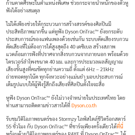
ก้านคาดศีรษะในตำแหน่งพิเศษ ช่วยกระจายน้ำหนักของตัวหู
ฟังได้อย่างสมดุล
ไม่ได้เพียงช่วยให้กระบวนการสร้างสรรค์ของศิลปินมี
ประสิทธิภาพมากขึ้น แต่หูฟัง Dyson OnTrac™ ยังยกระดับ
ประสบการณ์ของแฟนเพลงด้วยเช่นกัน ระบบตัดเสียงรบกวน
ตัดเสียงที่ไม่ต้องการได้สูงสุดถึง 40 เดซิเบล สร้างสภาพ
แวดล้อมการฟังที่ปราศจากสิ่งรบกวนจากภายนอก พร้อมด้วย
ไดรเวอร์ลำโพงขนาด 40 มม. และการประมวลผลสัญญาณ
เสียงขั้นสูงที่คมชัดทุกย่านความถี่ ตั้งแต่ 6Hz – 21kHz
ถ่ายทอดทุกโน้ต ทุกจังหวะอย่างแม่นยำ มอบประสบการณ์
เต็มรูปแบบให้ผู้ฟังรู้สึกถึงเสียงที่ศิลปินตั้งใจจะสื่อ
หูฟัง Dyson OnTrac™ ยังไม่วางจำหน่ายในประเทศไทย โดย
ท่านสามารถติดตามข่าวสารได้ที่
Dyson.co.th
รับชมวิดิโอภาพยนตร์ของ Stormzy ไลฟ์สไตล์ชีวิตร็อกสตาร์
55 ชั่วโมง กับ Dyson OnTrac™ ที่ชาร์จเพียงครั้งเดียวได้
ที่นี่
พร้อมด้วยวิดิโอภาพยนตร์ของ RAYE ที่ Dyson OnTrac™ ได้