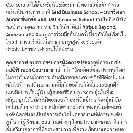
Coursera ยังได้ต้อนรับพันธมิตรมหาวิทยาลัยชื่อดัง 4 ราย
อย่างเป็นทางการ อาทิ
Saïd Business School – มหาวิทยา
ลัยออกซ์ฟอร์ด
และ
IMD Business School
รวมไปถึงบริษัท
ชั้นนำของอุตสาหกรรม 5 บริษัท ได้แก่
Airbus Beyond
,
Amazon
และ
Xbox
การร่วมมือกันในครั้งนี้จะทำให้ผู้เรียนใน
ไทยสามารถเข้าถึงเนื้อหาคุณภาพสูงที่จะช่วยเพิ่ม
ประสิทธิภาพการทำงานให้ดียิ่งขึ้น
คุณรากาฟ กุปตา กรรมการผู้จัดการประจำภูมิภาคเอเชีย
แปซิฟิกของ
Coursera
กล่าวว่า “วิสัยทัศน์ของประเทศไทย
ในการเป็นศูนย์กลางระดับภูมิภาคของเศรษฐกิจดิจิทัลนั้น มุ่ง
เน้นไปที่การสร้างแรงงานที่มีทักษะด้านดิจิทัลและปลูกฝัง
แนวคิดการเป็นผู้เรียนรู้ตลอดชีวิต Coursera มุ่งมั่นที่จะ
สนับสนุนวิสัยทัศน์นี้โดยมอบทักษะที่จำเป็น เครื่องมือที่ขับ
เคลื่อนด้วย AI ประกาศนียบัตรและใบรับรองที่เป็นที่ยอมรับ
ระดับโลกซึ่งจำเป็นต่อการเติบโตในตลาดงานที่มีการแข่งขัน
สูงให้แก่ผู้เรียนและสถาบันต่าง ๆ โดยเป้าหมายของเราคือการ
ส่งเสริมบุคลากรที่มีความสามารถเพื่อร่วมพัฒนาและกำหนด