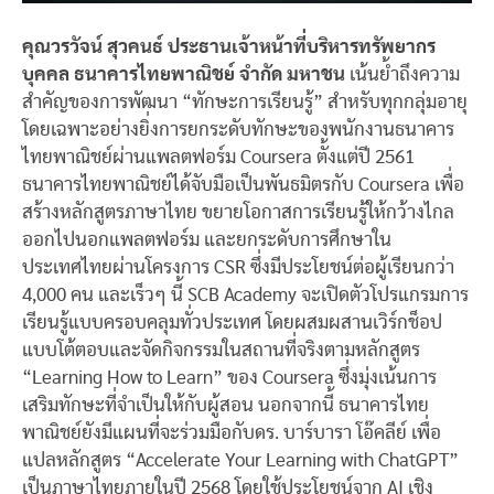
คุณวรวัจน์ สุวคนธ์ ประธานเจ้าหน้าที่บริหารทรัพยากร
บุคคล ธนาคารไทยพาณิชย์ จำกัด มหาชน
เน้นย้ำถึงความ
สำคัญของการพัฒนา “ทักษะการเรียนรู้” สำหรับทุกกลุ่มอายุ
โดยเฉพาะอย่างยิ่งการยกระดับทักษะของพนักงานธนาคาร
ไทยพาณิชย์ผ่านแพลตฟอร์ม Coursera ตั้งแต่ปี 2561
ธนาคารไทยพาณิชย์ได้จับมือเป็นพันธมิตรกับ Coursera เพื่อ
สร้างหลักสูตรภาษาไทย ขยายโอกาสการเรียนรู้ให้กว้างไกล
ออกไปนอกแพลตฟอร์ม และยกระดับการศึกษาใน
ประเทศไทยผ่านโครงการ CSR ซึ่งมีประโยชน์ต่อผู้เรียนกว่า
4,000 คน และเร็วๆ นี้ SCB Academy จะเปิดตัวโปรแกรมการ
เรียนรู้แบบครอบคลุมทั่วประเทศ โดยผสมผสานเวิร์กช็อป
แบบโต้ตอบและจัดกิจกรรมในสถานที่จริงตามหลักสูตร
“Learning How to Learn” ของ Coursera ซึ่งมุ่งเน้นการ
เสริมทักษะที่จำเป็นให้กับผู้สอน นอกจากนี้ ธนาคารไทย
พาณิชย์ยังมีแผนที่จะร่วมมือกับดร. บาร์บารา โอ๊คลีย์ เพื่อ
แปลหลักสูตร “Accelerate Your Learning with ChatGPT”
เป็นภาษาไทยภายในปี 2568 โดยใช้ประโยชน์จาก AI เชิง